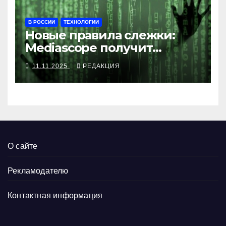
В РОССИИ
ТЕХНОЛОГИИ
Новые правила слежки:
Mediascope получит
данные о каждом клике
11.11.2025
РЕДАКЦИЯ
О сайте
Рекламодателю
Контактная информация