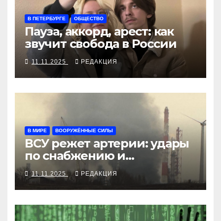
В ПЕТЕРБУРГЕ
ОБЩЕСТВО
Пауза, аккорд, арест: как
звучит свобода в России
11.11.2025
РЕДАКЦИЯ
В МИРЕ
ВООРУЖЁННЫЕ СИЛЫ
ВСУ режет артерии: удары
по снабжению и
инфраструктуре
11.11.2025
РЕДАКЦИЯ