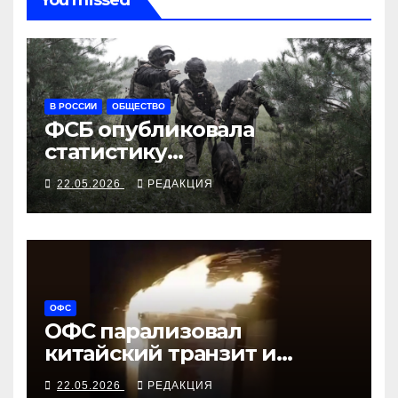
You missed
В РОССИИ
ОБЩЕСТВО
ФСБ опубликовала
статистику
предотвращений
22.05.2026
РЕДАКЦИЯ
ОФС
ОФС парализовал
китайский транзит и
вертолётный завод
22.05.2026
РЕДАКЦИЯ