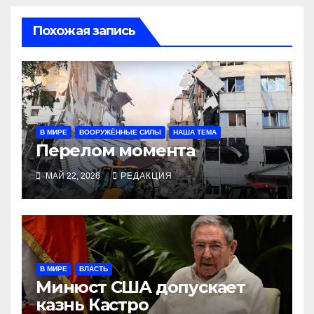
Похожая запись
В МИРЕ
ВООРУЖЁННЫЕ СИЛЫ
НАША ТЕМА
Перелом момента
МАЙ 22, 2026
РЕДАКЦИЯ
В МИРЕ
ВЛАСТЬ
Минюст США допускает
казнь Кастро