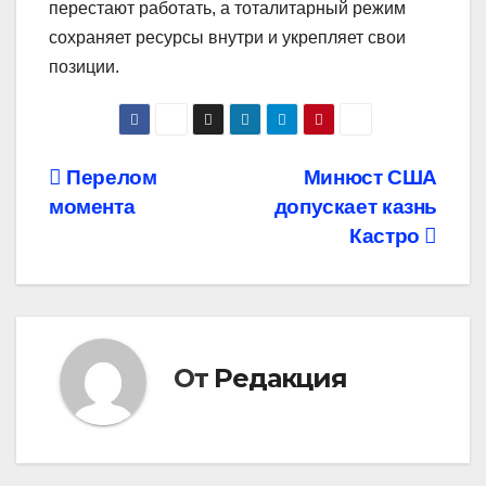
перестают работать, а тоталитарный режим
сохраняет ресурсы внутри и укрепляет свои
позиции.
Навигация
Перелом
Минюст США
момента
допускает казнь
по
Кастро
записям
От
Редакция