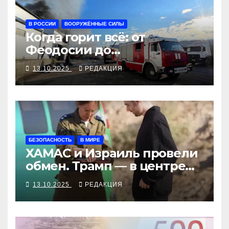
В РОССИИ
ВООРУЖЁННЫЕ СИЛЫ
Когда горит всё: от
Феодосии до
Новороссийска
13.10.2025
РЕДАКЦИЯ
БЕЗОПАСНОСТЬ
В МИРЕ
ХАМАС и Израиль провели
обмен. Трамп — в центре
внимания
13.10.2025
РЕДАКЦИЯ