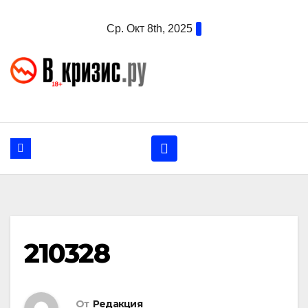
Перейти
Ср. Окт 8th, 2025
к
содержанию
210328
От
Редакция