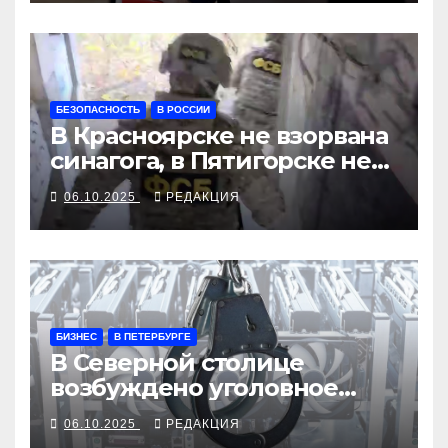
БЕЗОПАСНОСТЬ
В РОССИИ
В Красноярске не взорвана
синагога, в Пятигорске не
сгорела еврейская община
06.10.2025
РЕДАКЦИЯ
БИЗНЕС
В ПЕТЕРБУРГЕ
В Северной столице
возбуждено уголовное
дело по редкому составу
06.10.2025
РЕДАКЦИЯ