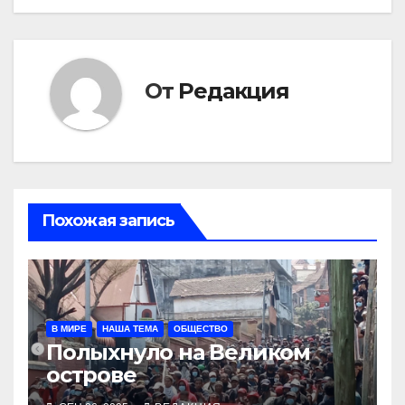
От
Редакция
Похожая запись
В МИРЕ
НАША ТЕМА
ОБЩЕСТВО
Полыхнуло на Великом
острове