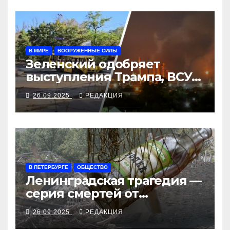
В МИРЕ
ВООРУЖЁННЫЕ СИЛЫ
Зеленский одобряет
выступления Трампа, ВСУ
закрыли Добропольский
26.09.2025
РЕДАКЦИЯ
рубеж
В ПЕТЕРБУРГЕ
ОБЩЕСТВО
Ленинградская трагедия —
серия смертей от
алкосуррогата
26.09.2025
РЕДАКЦИЯ