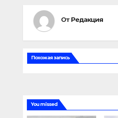
От
Редакция
Похожая запись
You missed