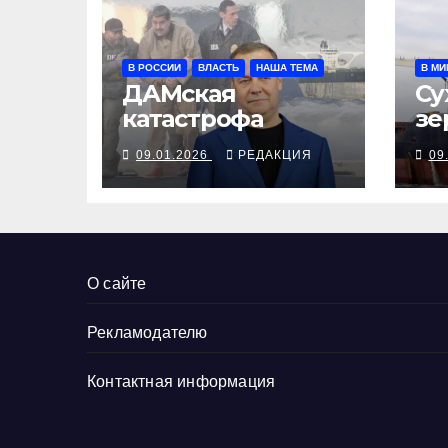
В РОССИИ
ВЛАСТЬ
НАША ТЕМА
В МИ
ДАМская
Су
катастрофа
зе
по
09.01.2026
РЕДАКЦИЯ
09
ро
др
О сайте
Рекламодателю
Контактная информация