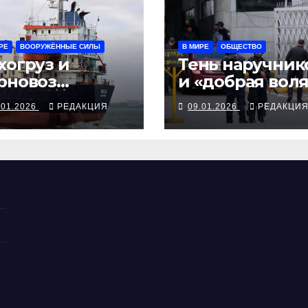
РЕ
ВООРУЖЁННЫЕ СИЛЫ
В МИРЕ
ОБЩЕСТВО
хогруз и
Тень наручник
рновоз
и «добрая вол
ражены
— началось
.01.2026
РЕДАКЦИЯ
09.01.2026
РЕДАКЦИ
ссийскими
освобождение
онами
венесуэльских
политзеков