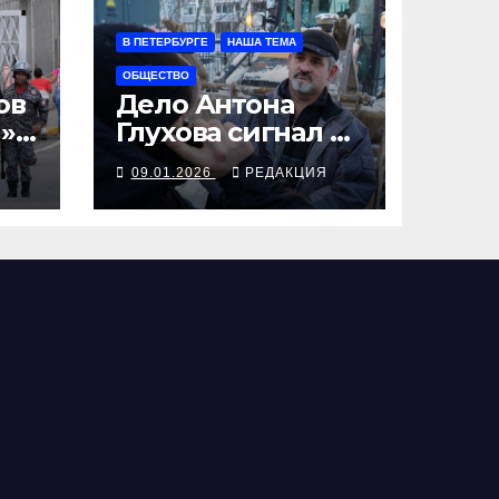
В ПЕТЕРБУРГЕ
НАША ТЕМА
ОБЩЕСТВО
ов
Дело Антона
я»
Глухова сигнал к
сопротивлению
Я
09.01.2026
РЕДАКЦИЯ