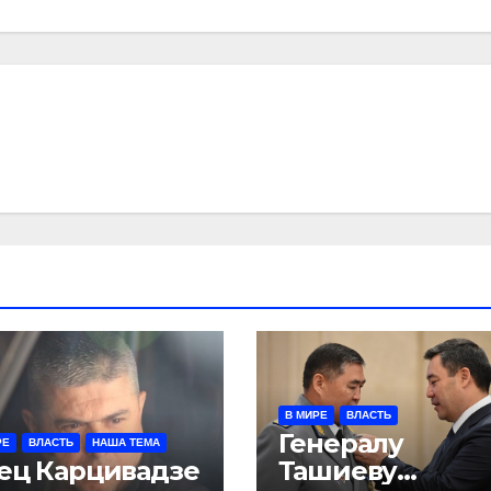
В МИРЕ
ВЛАСТЬ
Генералу
РЕ
ВЛАСТЬ
НАША ТЕМА
ец Карцивадзе
Ташиеву