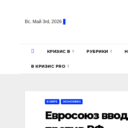
Перейти
к
содержанию
Вс. Май 3rd, 2026
КРИЗИС В
РУБРИКИ
Н
В КРИЗИС PRO
В МИРЕ
ЭКОНОМИКА
Евросоюз вводи