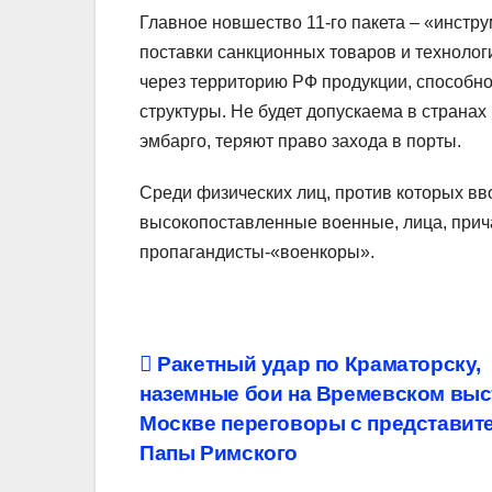
Главное новшество 11-го пакета – «инстр
поставки санкционных товаров и технолог
через территорию РФ продукции, способно
структуры. Не будет допускаема в страна
эмбарго, теряют право захода в порты.
Среди физических лиц, против которых в
высокопоставленные военные, лица, прича
пропагандисты-«военкоры».
Навигация
Ракетный удар по Краматорску,
наземные бои на Времевском выст
по
Москве переговоры с представит
записям
Папы Римского