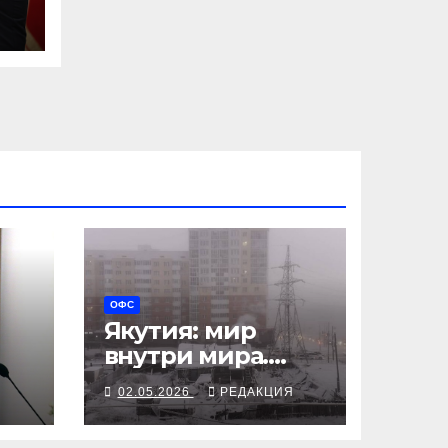
ОФС
Якутия: мир
внутри мира.
Между
Я
02.05.2026
РЕДАКЦИЯ
цифровым
облаком и