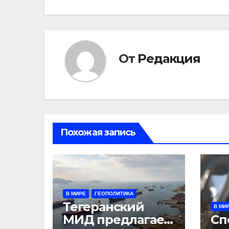
От
Редакция
Похожая запись
В МИРЕ
ГЕОПОЛИТИКА
Тегеранский
В МИ
МИД предлагает
Сп