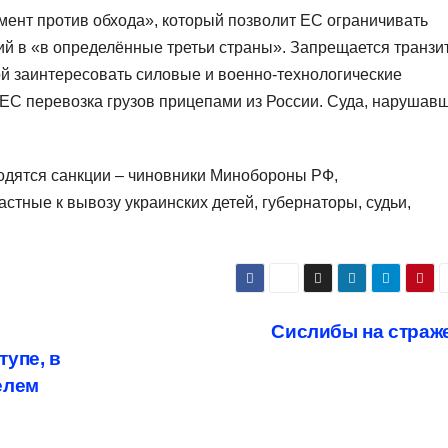
умент против обхода», который позволит ЕС ограничивать
ий в «в определённые третьи страны». Запрещается транзи
й заинтересовать силовые и военно-технологические
х ЕС перевозка грузов прицепами из России. Суда, нарушав
водятся санкции – чиновники Минобороны РФ,
стные к вывозу украинских детей, губернаторы, судьи,
Сислибы на страж
упе, в
елем