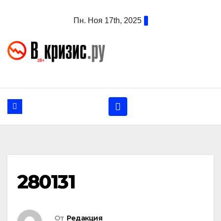
Перейти
Пн. Ноя 17th, 2025
к
содержанию
280131
От
Редакция