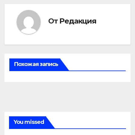
записям
От
Редакция
Похожая запись
You missed