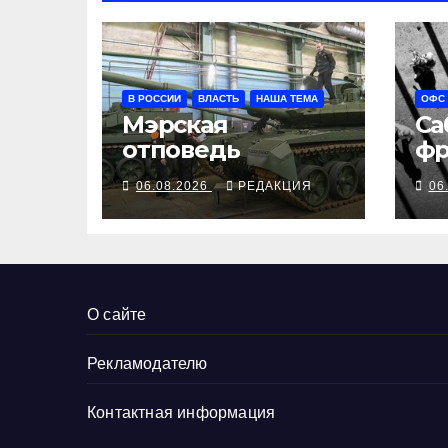
В РОССИИ
ВЛАСТЬ
НАША ТЕМА
ОФС
Мэрская
Са
отповедь
фр
06.08.2026
РЕДАКЦИЯ
06
О сайте
Рекламодателю
Контактная информация