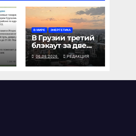
В МИРЕ
ЭНЕРГЕТИКА
В Грузии третий
блэкаут за две
недели
Я
06.08.2026
РЕДАКЦИЯ
ть