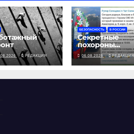
БЕЗОПАСНОСТЬ
В РОССИИ
ботажный
Секретные
онт
похороны
заставляют
.08.2026
РЕДАКЦИЯ
06.08.2026
РЕДАКЦИ
иначе взгляну
на взрыв