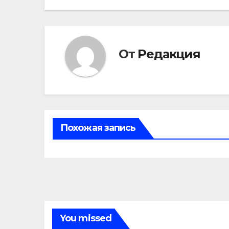
записям
От
Редакция
Похожая запись
You missed