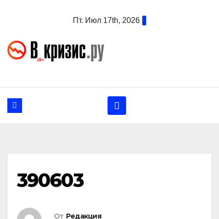
Перейти
Пт. Июл 17th, 2026
к
содержанию
390603
От
Редакция