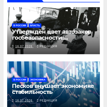
В РОССИИ
ВЛАСТЬ
Утверждён цвет автозаков
госбезопасности:
«воронки» будут чёрными
16.07.2026
РЕДАКЦИЯ
В РОССИИ
ЭКОНОМИКА
Песков внушает экономике
стабильность
16.07.2026
РЕДАКЦИЯ