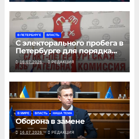
В ПЕТЕРБУРГЕ
ВЛАСТЬ
С электорального пробега в
Петербурге для порядка
сняли «Родину»
16.07.2026
РЕДАКЦИЯ
В МИРЕ
ВЛАСТЬ
НАША ТЕМА
Оборона в замене
16.07.2026
РЕДАКЦИЯ