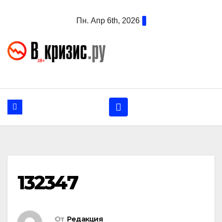
Перейти
Пн. Апр 6th, 2026
к
содержанию
132347
От
Редакция