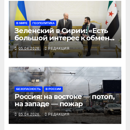
В МИРЕ
ГЕОПОЛИТИКА
Зеленский в Сирии: «Есть
большой интерес к обмену
военным опытом»
05.04.2026
РЕДАКЦИЯ
БЕЗОПАСНОСТЬ
В РОССИИ
Россия: на востоке — потоп,
на западе — пожар
05.04.2026
РЕДАКЦИЯ