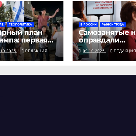
РЕ
ГЕОПОЛИТИКА
В РОССИИ
РЫНОК ТРУДА
рный план
Самозанятые н
ампа: первая
оправдали
за —
ожиданий
.10.2025
РЕДАКЦИЯ
09.10.2025
РЕДАКЦИ
гласована,
тальное — под
просом