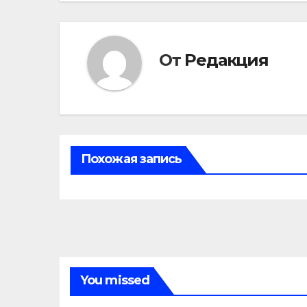
От
Редакция
Похожая запись
You missed