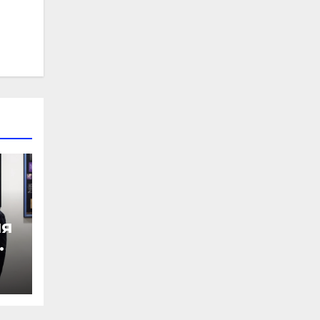
ия
ют