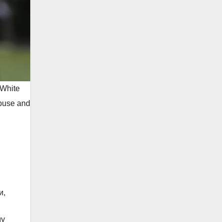
 White
Abuse and
и,
му