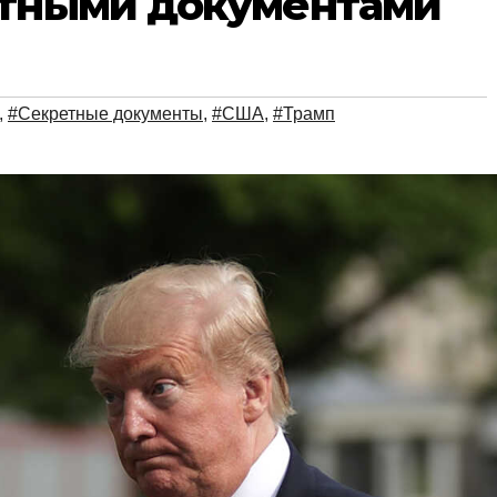
етными документами
,
#Секретные документы
,
#США
,
#Трамп