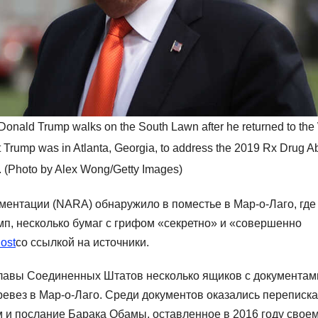
nald Trump walks on the South Lawn after he returned to the
t Trump was in Atlanta, Georgia, to address the 2019 Rx Drug 
 (Photo by Alex Wong/Getty Images)
ментации (NARA) обнаружило в поместье в Мар-о-Лаго, где
, несколько бумаг с грифом «секретно» и «совершенно
ost
со ссылкой на источники.
главы Соединенных Штатов несколько ящиков с документам
ревез в Мар-о-Лаго. Среди документов оказались переписка
 и послание Барака Обамы, оставленное в 2016 году свое