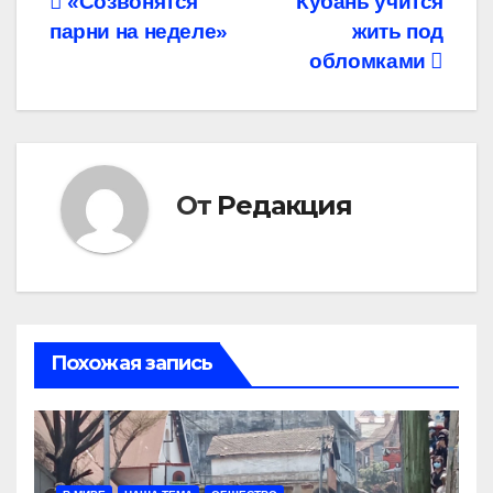
Навигация
«Созвонятся
Кубань учится
парни на неделе»
жить под
по
обломками
записям
От
Редакция
Похожая запись