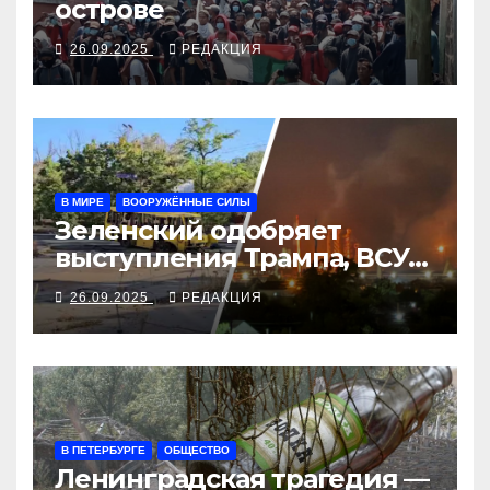
острове
26.09.2025
РЕДАКЦИЯ
В МИРЕ
ВООРУЖЁННЫЕ СИЛЫ
Зеленский одобряет
выступления Трампа, ВСУ
закрыли Добропольский
26.09.2025
РЕДАКЦИЯ
рубеж
В ПЕТЕРБУРГЕ
ОБЩЕСТВО
Ленинградская трагедия —