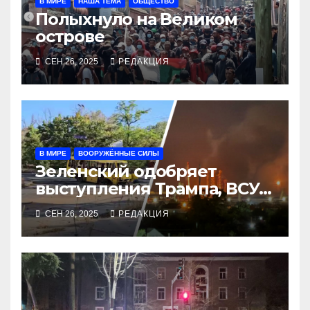
В МИРЕ
НАША ТЕМА
ОБЩЕСТВО
Полыхнуло на Великом
острове
СЕН 26, 2025
РЕДАКЦИЯ
В МИРЕ
ВООРУЖЁННЫЕ СИЛЫ
Зеленский одобряет
выступления Трампа, ВСУ
закрыли Добропольский
СЕН 26, 2025
РЕДАКЦИЯ
рубеж