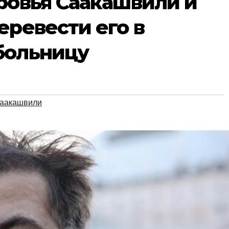
ровья Саакашвили и
еревести его в
больницу
аакашвили