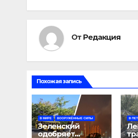
записям
От
Редакция
Похожая запись
В МИРЕ
ВООРУЖЁННЫЕ СИЛЫ
В ПЕ
Зеленский
Ле
одобряет
тр