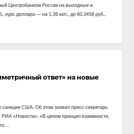
ный Центробанком России на выходные и
., курс доллара — на 1,36 коп., до 60,3458 руб.,
мметричный ответ» на новые
 санкции США. Об этом заявил пресс-секретарь
т РИА «Новости». «В целом принцип взаимности,
это…