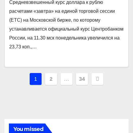
Средневзвешенный курс доллара к рублю
расчетами «завтра» на единой торговой сессии
(ЕТС) на Московской бирже, по которому
устанавливается официальный курс Центробанком
России, на 11.30 мск понедельника увеличился на
23,73 коп.,…
Навигация
1
2
…
34
по
записям
You missed