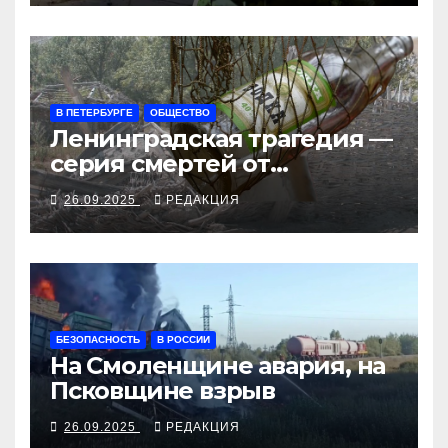
В ПЕТЕРБУРГЕ
ОБЩЕСТВО
Ленинградская трагедия —
серия смертей от
алкосуррогата
26.09.2025
РЕДАКЦИЯ
БЕЗОПАСНОСТЬ
В РОССИИ
На Смоленщине авария, на
Псковщине взрыв
26.09.2025
РЕДАКЦИЯ