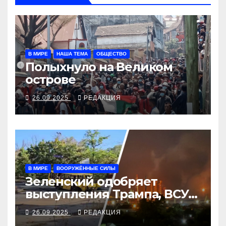
В МИРЕ
НАША ТЕМА
ОБЩЕСТВО
Полыхнуло на Великом
острове
26.09.2025
РЕДАКЦИЯ
В МИРЕ
ВООРУЖЁННЫЕ СИЛЫ
Зеленский одобряет
выступления Трампа, ВСУ
закрыли Добропольский
26.09.2025
РЕДАКЦИЯ
рубеж