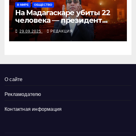
В МИРЕ
ОБЩЕСТВО
На Мадагаскаре убиты 22
человека — президент
согласен поговорить с
29.09.2025
РЕДАКЦИЯ
молодёжью
О сайте
Рекламодателю
Контактная информация