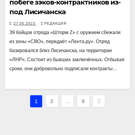
побеге зэков-контрактников из-
под Лисичанска
27.05.2023
РЕДАКЦИЯ
39 бойцов отряда «Шторм Z» с оружием сбежали
из зоны «СВО», передаёт «Лента.ру». Отряд
базировался близ Лисичанска, на территории
«ЛНР». Состоит из бывших заключённых. Отбывая
сроки, они добровольно подписали контракты…
Навигация
1
2
…
8
по
записям