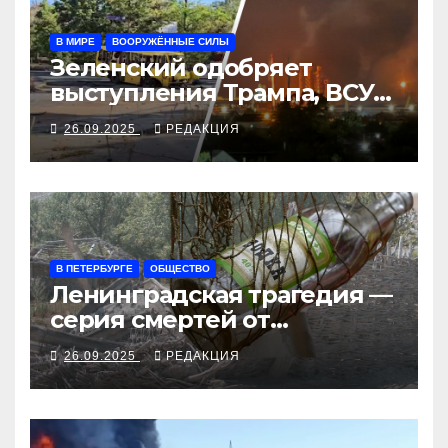
В МИРЕ
ВООРУЖЁННЫЕ СИЛЫ
Зеленский одобряет
выступления Трампа, ВСУ
закрыли Добропольский
26.09.2025
РЕДАКЦИЯ
рубеж
В ПЕТЕРБУРГЕ
ОБЩЕСТВО
Ленинградская трагедия —
серия смертей от
алкосуррогата
26.09.2025
РЕДАКЦИЯ