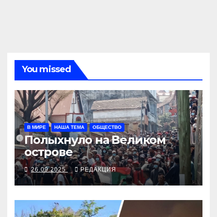
по
записям
You missed
В МИРЕ
НАША ТЕМА
ОБЩЕСТВО
Полыхнуло на Великом
острове
26.09.2025
РЕДАКЦИЯ