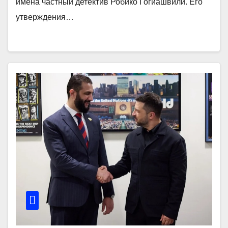
имена частный детектив Робико Гогиашвили. Его
утверждения…