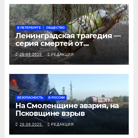
В ПЕТЕРБУРГЕ
ОБЩЕСТВО
Ленинградская трагедия —
серия смертей от
алкосуррогата
26.09.2025
РЕДАКЦИЯ
БЕЗОПАСНОСТЬ
В РОССИИ
На Смоленщине авария, на
Псковщине взрыв
26.09.2025
РЕДАКЦИЯ