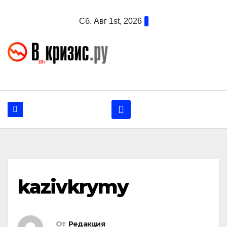
Перейти
Сб. Авг 1st, 2026
к
содержанию
kazivkrymy
От
Редакция