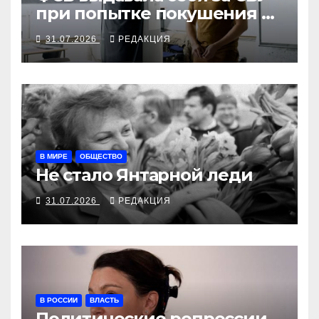
при попытке покушения на
командира «Хартии»
31.07.2026
РЕДАКЦИЯ
В МИРЕ
ОБЩЕСТВО
Не стало Янтарной леди
31.07.2026
РЕДАКЦИЯ
В РОССИИ
ВЛАСТЬ
Политические репрессии