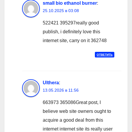
small bio ethanol burner
:
25.10.2025 в 03:08
522421 395297really good
publish, i definitely love this
internet site, carry on it 362748
ОТВЕТИТЬ
Ulthera
:
13.05.2026 в 11:56
663973 365086Great post, I
believe web site owners ought to
acquire a good deal from this
internet internet site its really user