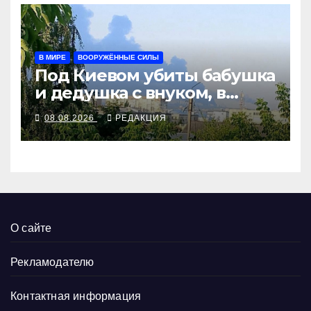
В МИРЕ
ВООРУЖЁННЫЕ СИЛЫ
Под Киевом убиты бабушка
и дедушка с внуком, в
Поволжье и на Кубани
08.08.2026
РЕДАКЦИЯ
вновь горят НПЗ
О сайте
Рекламодателю
Контактная информация