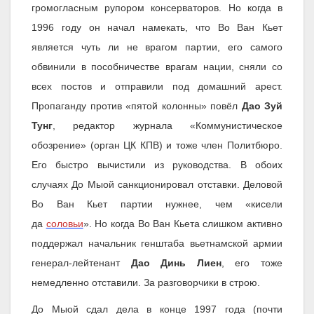
громогласным рупором консерваторов. Но когда в
1996 году он начал намекать, что Во Ван Кьет
является чуть ли не врагом партии, его самого
обвинили в пособничестве врагам нации, сняли со
всех постов и отправили под домашний арест.
Пропаганду против «пятой колонны» повёл
Дао Зуй
Тунг
, редактор журнала «Коммунистическое
обозрение» (орган ЦК КПВ) и тоже член Политбюро.
Его быстро вычистили из руководства. В обоих
случаях До Мыой санкционировал отставки. Деловой
Во Ван Кьет партии нужнее, чем «кисели
да
соловьи
». Но когда Во Ван Кьета слишком активно
поддержал начальник генштаба вьетнамской армии
генерал-лейтенант
Дао Динь Лиен
, его тоже
немедленно отставили. За разговорчики в строю.
До Мыой сдал дела в конце 1997 года (почти