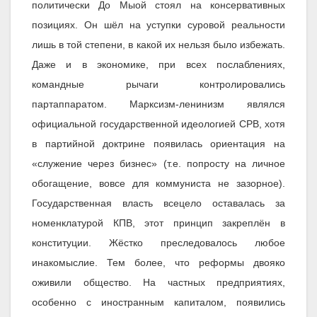
политически До Мыой стоял на консервативных
позициях. Он шёл на уступки суровой реальности
лишь в той степени, в какой их нельзя было избежать.
Даже и в экономике, при всех послаблениях,
командные рычаги контролировались
партаппаратом. Марксизм-ленинизм являлся
официальной государственной идеологией СРВ, хотя
в партийной доктрине появилась ориентация на
«служение через бизнес» (т.е. попросту на личное
обогащение, вовсе для коммуниста не зазорное).
Государственная власть всецело оставалась за
номенклатурой КПВ, этот принцип закреплён в
конституции. Жёстко преследовалось любое
инакомыслие. Тем более, что реформы двояко
оживили общество. На частных предприятиях,
особенно с иностранным капиталом, появились