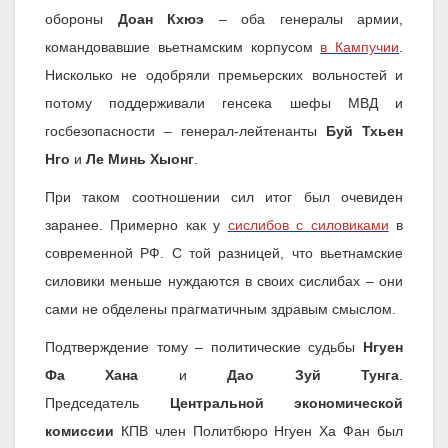
обороны
Доан Кхюэ
– оба генералы армии,
командовавшие вьетнамским корпусом
в Кампучии
.
Нисколько не одобряли премьерских вольностей и
потому поддерживали генсека шефы МВД и
госбезопасности – генерал-лейтенанты
Буй Тхьен
Нго
и
Ле Минь Хыонг
.
При таком соотношении сил итог был очевиден
заранее. Примерно как у
сислибов с силовиками
в
современной РФ. С той разницей, что вьетнамские
силовики меньше нуждаются в своих сислибах – они
сами не обделены прагматичным здравым смыслом.
Подтверждение тому – политические судьбы
Нгуен
Фа Хана
и
Дао Зуй Тунга
.
Председатель
Центральной экономической
комиссии
КПВ член Политбюро Нгуен Ха Фан был