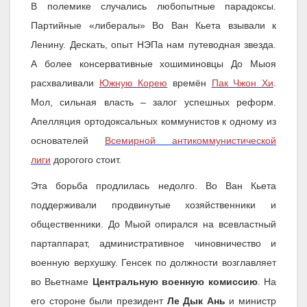
В полемике случались любопытные парадоксы.
Партийные «либералы» Во Ван Кьета взывали к
Ленину. Дескать, опыт НЭПа нам путеводная звезда.
А более консервативные хошиминовцы До Мыоя
расхваливали
Южную Корею
времён
Пак Чжон Хи
.
Мол, сильная власть – залог успешных реформ.
Апелляция ортодоксальных коммунистов к одному из
основателей
Всемирной антикоммунистической
лиги
дорогого стоит.
Эта борьба продлилась недолго. Во Ван Кьета
поддерживали продвинутые хозяйственники и
общественники. До Мыой опирался на всевластный
партаппарат, административное чиновничество и
военную верхушку. Генсек по должности возглавляет
во Вьетнаме
Центральную военную комиссию
. На
его стороне были президент
Ле Дык Ань
и министр