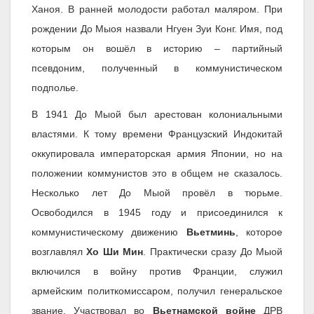
Ханоя. В ранней молодости работал маляром. При
рождении До Мыоя назвали Нгуен Зуи Конг. Имя, под
которым он вошёл в историю – партийный
псевдоним, полученный в коммунистическом
подполье.
В 1941 До Мыой был арестован колониальными
властями. К тому времени Французский Индокитай
оккупировала императорская армия Японии, но на
положении коммунистов это в общем не сказалось.
Несколько лет До Мыой провёл в тюрьме.
Освободился в 1945 году и присоединился к
коммунистическому движению
Вьетминь
, которое
возглавлял
Хо Ши Мин
. Практически сразу До Мыой
включился в войну против Франции, служил
армейским политкомиссаром, получил генеральское
звание. Участвовал во
Вьетнамской войне
ДРВ