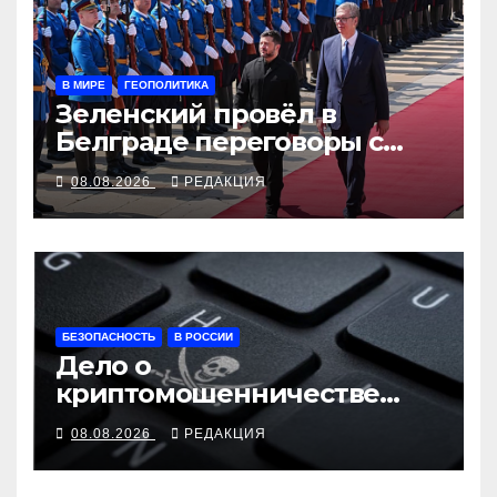
В МИРЕ
ГЕОПОЛИТИКА
Зеленский провёл в
Белграде переговоры с
Вучичем
08.08.2026
РЕДАКЦИЯ
БЕЗОПАСНОСТЬ
В РОССИИ
Дело о
криптомошенничестве
оборачивают в содействие
08.08.2026
РЕДАКЦИЯ
терроризму