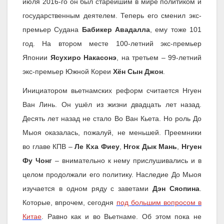
июля 2016-го он был старейшим в мире политиком и
государственным деятелем. Теперь его сменил экс-
премьер Судана
Бабикер Авадалла
, ему тоже 101
год. На втором месте 100-летний экс-премьер
Японии
Ясухиро Накасонэ
, на третьем – 99-летний
экс-премьер Южной Кореи
Хён Сын Джон
.
Инициатором вьетнамских реформ считается Нгуен
Ван Линь. Он ушёл из жизни двадцать лет назад.
Десять лет назад не стало Во Ван Кьета. Но роль До
Мыоя оказалась, пожалуй, не меньшей. Преемники
во главе КПВ –
Ле Кха Фиеу
,
Нгок Дык Мань
,
Нгуен
Фу Чонг
– внимательно к нему прислушивались и в
целом продолжали его политику. Наследие До Мыоя
изучается в одном ряду с заветами
Дэн Сяопина
.
Которые, впрочем, сегодня
под большим вопросом в
Китае
. Равно как и во Вьетнаме. Об этом пока не