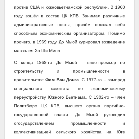
против США и южновьетнамской республики. В 1960
году вошёл в состав ЦК КПВ. Занимал различные
административные посты, причём показал себя
способным экономическим организатором. Помимо
прочего, в 1969 году До Мыой курировал возведение
мавзолея Хо Ши Мина.
С конца 1969-го До Мыой – вице-премьер по
строительству и промышленности в
правительстве
Фам Ван Донга
. С 1977-го – зампред
специального комитета по экономическому
переустройству Южного Вьетнама. С 1982-го – член
Политбюро ЦК КПВ, высшего органа партийно-
государственной власти. До Мыой руководил
огосударствлением промышленности и
коллективизацией сельского хозяйства на Юге