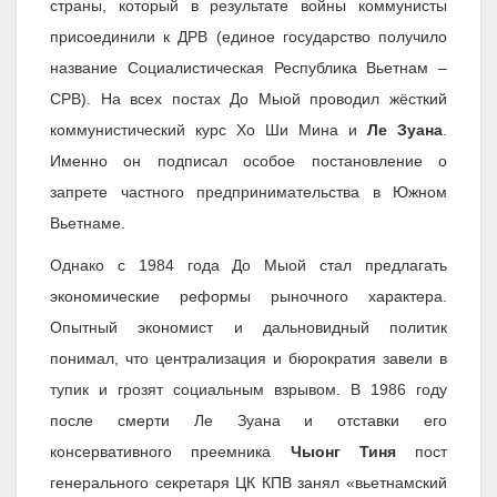
страны, который в результате войны коммунисты
присоединили к ДРВ (единое государство получило
название Социалистическая Республика Вьетнам –
СРВ). На всех постах До Мыой проводил жёсткий
коммунистический курс Хо Ши Мина и
Ле Зуана
.
Именно он подписал особое постановление о
запрете частного предпринимательства в Южном
Вьетнаме.
Однако с 1984 года До Мыой стал предлагать
экономические реформы рыночного характера.
Опытный экономист и дальновидный политик
понимал, что централизация и бюрократия завели в
тупик и грозят социальным взрывом. В 1986 году
после смерти Ле Зуана и отставки его
консервативного преемника
Чыонг Тиня
пост
генерального секретаря ЦК КПВ занял «вьетнамский