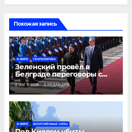
Похожая запись
В МИРЕ
ГЕОПОЛИТИКА
Зеленский провёл в
Белграде переговоры с
Вучичем
АВГ 8, 2026
РЕДАКЦИЯ
В МИРЕ
ВООРУЖЁННЫЕ СИЛЫ
Под Киевом убиты