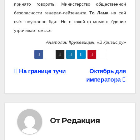
принято говорить: Министерство общественной
безопасности генерал-лейтенанта
То Лама
на сей
счёт неустанно бдит. Но в какой-то момент бдение
утрачивает смысл.
Анатолий Кружевицын, «В кризис.ру»
Навигация
На границе тучи
Октябрь для
императора
по
записям
От
Редакция