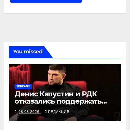
You missed
ЗЕРКАЛО
Денис Капустин и РДК
отказались поддержать
партию «Яблоко»
08.08.2026
РЕДАКЦИЯ