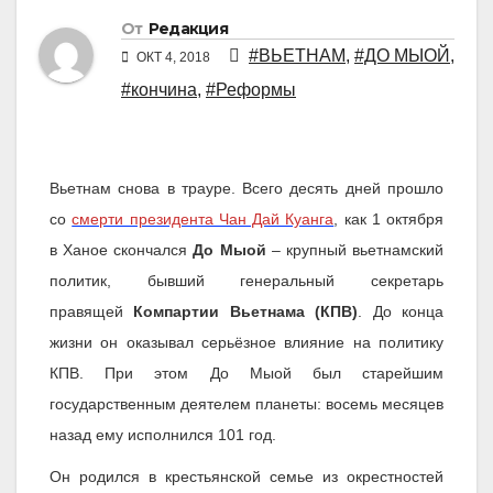
От
Редакция
#ВЬЕТНАМ
,
#ДО МЫОЙ
,
ОКТ 4, 2018
#кончина
,
#Реформы
Вьетнам снова в трауре. Всего десять дней прошло
со
смерти президента Чан Дай Куанга
, как 1 октября
в Ханое скончался
До Мыой
– крупный вьетнамский
политик, бывший генеральный секретарь
правящей
Компартии Вьетнама (КПВ)
. До конца
жизни он оказывал серьёзное влияние на политику
КПВ. При этом До Мыой был старейшим
государственным деятелем планеты: восемь месяцев
назад ему исполнился 101 год.
Он родился в крестьянской семье из окрестностей