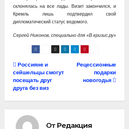
склонялась на все лады. Визит закончился, и
Кремль лишь подтвердил свой
дипломатический статус ведомого.
Сергей Никонов, специально для «В кризис.ру»
Навигация
Россияне и
Рецессионные
сейшельцы смогут
подарки
по
посещать друг
новогодья
записям
друга без виз
От
Редакция