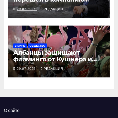
Ротенбергов
29.07.2026
РЕДАКЦИЯ
В МИРЕ
ОБЩЕСТВО
Албанцы защищают
фламинго от Кушнера и
Рамы
29.07.2026
РЕДАКЦИЯ
О сайте