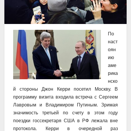
По
наст
оян
ию
аме
рика
нско
й стороны Джон Керри посетил Москву. В
программу визита входила встреча с Сергеем
Лавровым и Владимиром Путиным. Зримая
значимость третьей по счету в этом году
поездки госсекретаря США в РФ лежала вне
протокола. Керри в очередной раз