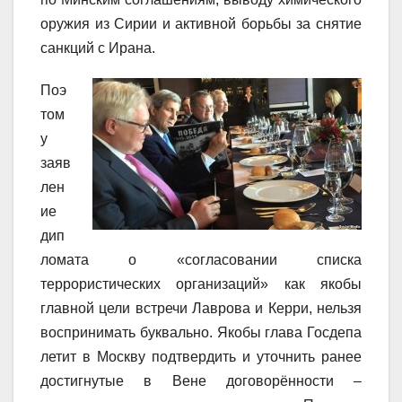
оружия из Сирии и активной борьбы за снятие
санкций с Ирана.
Поэ
том
у
заяв
лен
ие
дип
ломата о «согласовании списка
террористических организаций» как якобы
главной цели встречи Лаврова и Керри, нельзя
воспринимать буквально. Якобы глава Госдепа
летит в Москву подтвердить и уточнить ранее
достигнутые в Вене договорённости –