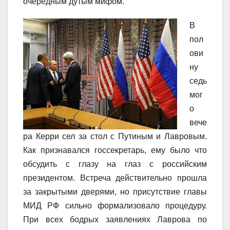
очередным дутым мифом.
В
пол
ови
ну
седь
мог
о
вече
ра Керри сел за стол с Путиным и Лавровым.
Как признавался госсекретарь, ему было что
обсудить с глазу на глаз с российским
президентом. Встреча действительно прошла
за закрытыми дверями, но присутствие главы
МИД РФ сильно формализовало процедуру.
При всех бодрых заявлениях Лаврова по