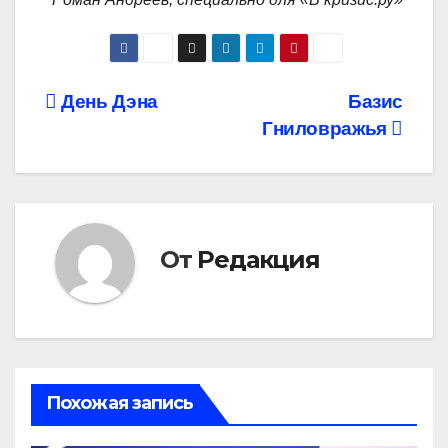
Навигация
День Дэна
Базис
Гниловражья
по
записям
От
Редакция
Похожая запись