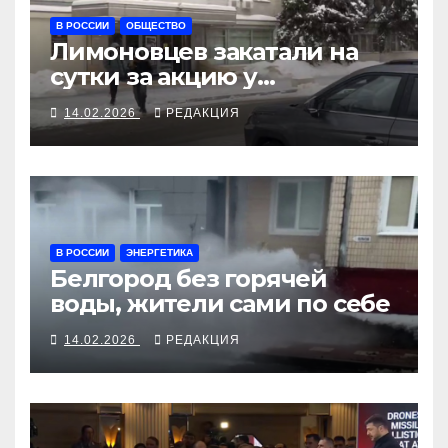
В РОССИИ
ОБЩЕСТВО
Лимоновцев закатали на
сутки за акцию у
Роскомнадзора
14.02.2026
РЕДАКЦИЯ
В РОССИИ
ЭНЕРГЕТИКА
Белгород без горячей
воды, жители сами по себе
14.02.2026
РЕДАКЦИЯ