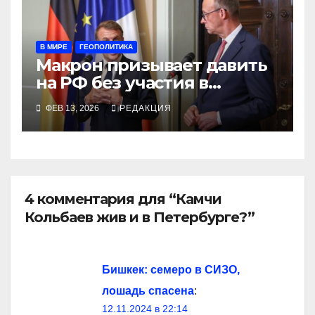
В МИРЕ
ГЕОПОЛИТИКА
Макрон призывает давить
на РФ без участия в
эскалации
ФЕВ 13, 2026
РЕДАКЦИЯ
4 комментария для “Камчи
Кольбаев жив и в Петербурге?”
Бишкек: семеро в СИЗО,
лошадь спасена
:
12.11.2024 в 22:14