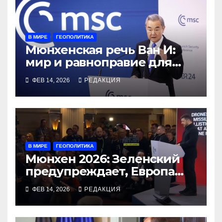
В МИРЕ
ГЕОПОЛИТИКА
Мюнхенская речь Ван И:
мир и равноправие для
Европы
ФЕВ 14, 2026
РЕДАКЦИЯ
В МИРЕ
ГЕОПОЛИТИКА
Мюнхен 2026: Зеленский
предупреждает, Европа
готовится
ФЕВ 14, 2026
РЕДАКЦИЯ