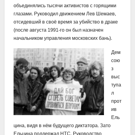
объединялись тысячи активистов с горящими
глазами. Руководил движением Лев Шемаев,
отсидевший в своё время за убийство в драке
(после августа 1991-го он был назначен
начальником управления московских бань).
Дем
сою
з
выс
тупа
л
прот
ив
Ель
цина, видя в нём будущего диктатора. Зато
Ельцина поддержал НТС. Руководство