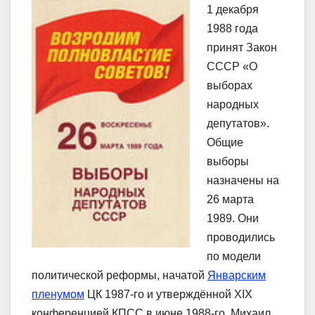
1 декабря
1988 года
принят Закон
СССР «О
выборах
народных
депутатов».
Общие
выборы
назначены на
26 марта
1989. Они
проводились
по модели
политической реформы, начатой
Январским
пленумом
ЦК 1987-го и утверждённой XIX
конференцией КПСС в июне 1988-го. Михаил