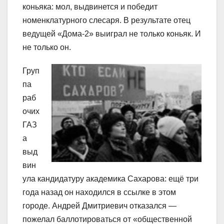
коньяка: мол, выдвинется и победит
номенклатурного слесаря. В результате отец
ведущей «Дома-2» выиграл не только коньяк. И
не только он.
Груп
па
раб
очих
ГАЗ
а
выд
вин
ула кандидатуру академика Сахарова: ещё три
года назад он находился в ссылке в этом
городе. Андрей Дмитриевич отказался —
пожелал баллотироваться от «общественной