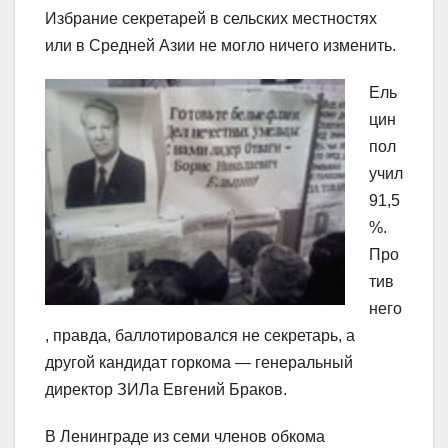
Избрание секретарей в сельских местностях
или в Средней Азии не могло ничего изменить.
Ель
цин
пол
учил
91,5
%.
Про
тив
него
, правда, баллотировался не секретарь, а
другой кандидат горкома — генеральный
директор ЗИЛа Евгений Браков.
В Ленинграде из семи членов обкома