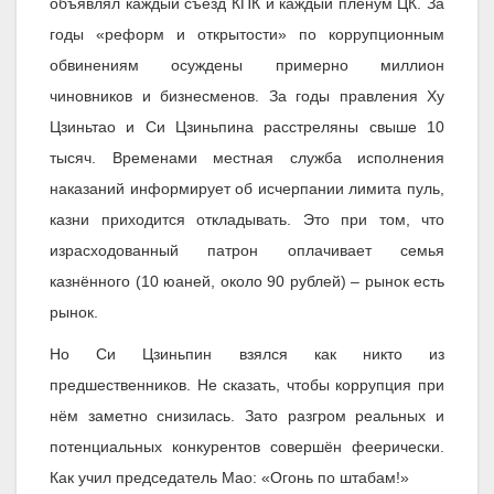
объявлял каждый съезд КПК и каждый пленум ЦК. За
годы «реформ и открытости» по коррупционным
обвинениям осуждены примерно миллион
чиновников и бизнесменов. За годы правления Ху
Цзиньтао и Си Цзиньпина расстреляны свыше 10
тысяч. Временами местная служба исполнения
наказаний информирует об исчерпании лимита пуль,
казни приходится откладывать. Это при том, что
израсходованный патрон оплачивает семья
казнённого (10 юаней, около 90 рублей) – рынок есть
рынок.
Но Си Цзиньпин взялся как никто из
предшественников. Не сказать, чтобы коррупция при
нём заметно снизилась. Зато разгром реальных и
потенциальных конкурентов совершён феерически.
Как учил председатель Мао: «Огонь по штабам!»