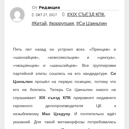
От
Редакция
#XIX СЪЕЗД КПК
,
ОКТ 27, 2017
#Китай
,
#коррупция
,
#Си Цзиньпин
Пять лет назад он устроил всех. «Принцев» и
«шанхайцев», «комсомольцев» и «цинхуа»,
«чжэцзянцев» и «шаньсийцев». Все группировки
партийной элиты сошлись на его кандидатуре.
Си
Цзиньпин
прошёл на первую позицию, потому что
его не боялись. Теперь Си Цзиньпин никого не
спрашивает.
XIX съезд КПК
приравнял недавнего
скромного делопроизводителя ЦК к
незыблемому
Мао Цзэдуну
. И почтительно ждёт
указаний. Для такой метаморфозы потребовалась