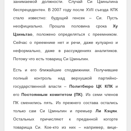
занимаемой должности. Случай Си Цзиньпина
беспрецедентен. В 2007 году после XVII съезда КПК
стало известно: будущий генсек – Си. Пусть
неофициально. Прошла половина срока
Ху
Цзиньтао
, положено определяться с преемником.
Сейчас о преемнике нет и речи, даже кулуарно и
неформально, даже в рассуждениях аналитиков.
Потому что есть товарищ Си Цзиньпин.
Есть и его ближайшие сподвижники. Получившие
полный контроль над верхушкой партийно-
государственной власти –
Политбюро ЦК КПК
и
его
Постоянным комитетом (ПК)
. Из семи членов
ПК сменились пять. Из прежнего состава остались
только сам Си Цзиньпин и премьер
Ли Кэцян
.
Остальных причисляют к преданной когорте
товарища Си. Кое-кто из них – например, вице-