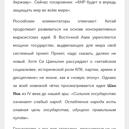
державу»
. Сейчас поскромнее: «КНР будет и впредь
защищать мир во всём мире».
Российские комментаторы отмечают: Китай
продолжает развиваться на основе консервативных
марксистских идей. В Восточной Азии укрепляется
мощное государство, выдвигающее для мира свой
системный проект. Проект, надо сказать, далеко не
новый. Хотя Си Цзиньпин рассуждает о «китайском
социализме, исторической роли КПК, партии, армии и
дисциплине» не иначе, как в «новую эпоху». Однако
за всей новизной чётко просматривается идея
Шан
Яна
из IV века до нашей эры:
«Сильное государство
означает слабый народ. Ослабление народа есть
главная цель государства, идущего правильным
путём»
.
Государство с тех пор старалось принципиально не