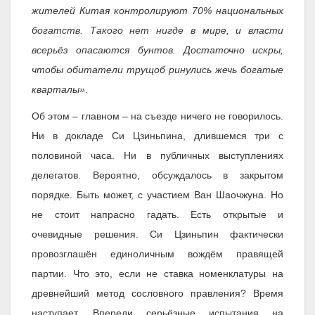
жителей Китая контролируют 70% национальных
богатств. Такого нет нигде в мире, и власти
всерьёз опасаются бунтов. Достаточно искры,
чтобы обитатели трущоб ринулись жечь богатые
кварталы»
.
Об этом – главном – на съезде ничего не говорилось.
Ни в докладе Си Цзиньпина, длившемся три с
половиной часа. Ни в публичных выступлениях
делегатов. Вероятно, обсуждалось в закрытом
порядке. Быть может, с участием Ван Шаочжуна. Но
не стоит напрасно гадать. Есть открытые и
очевидные решения. Си Цзиньпин фактически
провозглашён единоличным вождём правящей
партии. Что это, если не ставка номенклатуры на
древнейший метод сословного правления? Время
наступает. Впереди серьёзные испытания на