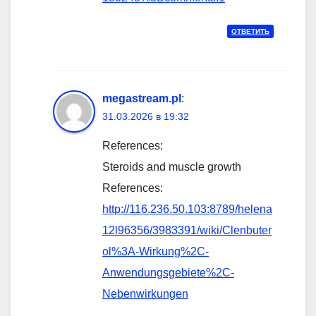
ОТВЕТИТЬ
megastream.pl
:
31.03.2026 в 19:32
References:
Steroids and muscle growth
References:
http://116.236.50.103:8789/helena
12l96356/3983391/wiki/Clenbuter
ol%3A-Wirkung%2C-
Anwendungsgebiete%2C-
Nebenwirkungen