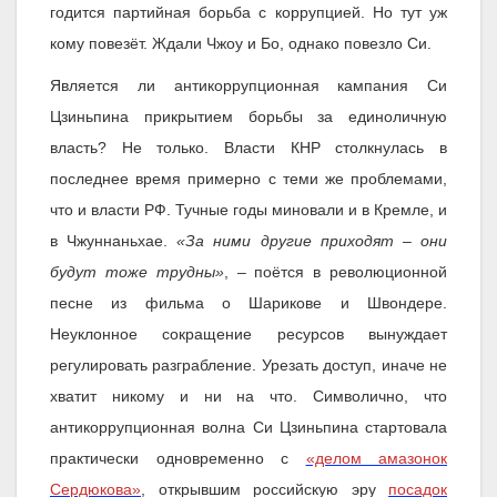
годится партийная борьба с коррупцией. Но тут уж
кому повезёт. Ждали Чжоу и Бо, однако повезло Си.
Является ли антикоррупционная кампания Си
Цзиньпина прикрытием борьбы за единоличную
власть? Не только. Власти КНР столкнулась в
последнее время примерно с теми же проблемами,
что и власти РФ. Тучные годы миновали и в Кремле, и
в Чжуннаньхае.
«За ними другие приходят – они
будут тоже трудны»
, – поётся в революционной
песне из фильма о Шарикове и Швондере.
Неуклонное сокращение ресурсов вынуждает
регулировать разграбление. Урезать доступ, иначе не
хватит никому и ни на что. Символично, что
антикоррупционная волна Си Цзиньпина стартовала
практически одновременно с
«делом амазонок
Сердюкова»
, открывшим российскую эру
посадок