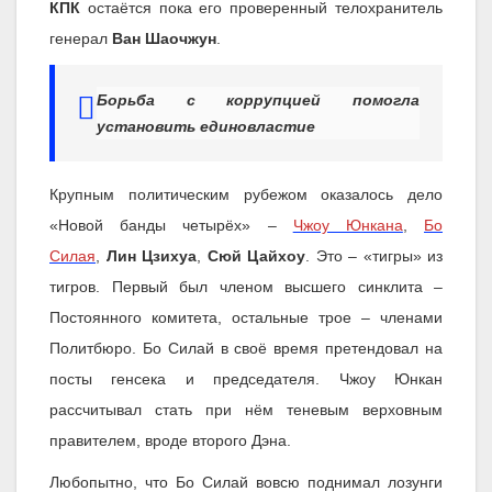
КПК
остаётся пока его проверенный телохранитель
генерал
Ван Шаочжун
.
Борьба с коррупцией помогла
установить единовластие
Крупным политическим рубежом оказалось дело
«Новой банды четырёх» –
Чжоу Юнкана
,
Бо
Силая
,
Лин Цзихуа
,
Сюй Цайхоу
. Это – «тигры» из
тигров. Первый был членом высшего синклита –
Постоянного комитета, остальные трое – членами
Политбюро. Бо Силай в своё время претендовал на
посты генсека и председателя. Чжоу Юнкан
рассчитывал стать при нём теневым верховным
правителем, вроде второго Дэна.
Любопытно, что Бо Силай вовсю поднимал лозунги