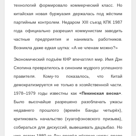
технологий формировало коммерческий класс. Но
китайская новая буржуазия держалась под жёстким
партийным контролем. Недаром XIII съезд КПК 1987
года официально разрешил коммунистам заводить
частные предприятия и нанимать работников.
Возникла даже едкая шутка: «А не членам можно?»
Экономический подъём КНР впечатлял мир. Имя Дэн
Сяопина превратилось в синоним мудрого успешного
правителя. Кому-то показалось, что Китай
демократизируется не только в хозяйственной части.
1978–1979 годы известны как
«Пекинская весна»
.
Было высочайше разрешено разоблачать ужасы
недавнего прошлого (времён Банды четырёх),
критиковать начальство (хуагофэновского призыва),
собираться для дискуссий, вывешивать дацзыбао. Но
уже летом 1980-го Дэн провёл жёсткую черту: право