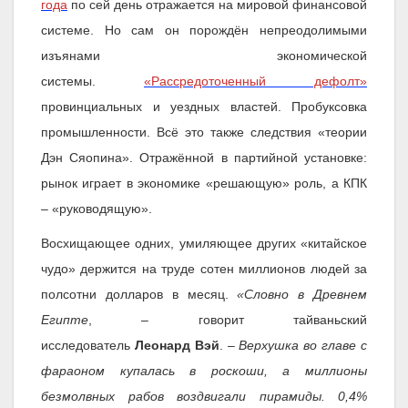
года
по сей день отражается на мировой финансовой
системе. Но сам он порождён непреодолимыми
изъянами экономической
системы.
«Рассредоточенный дефолт»
провинциальных и уездных властей. Пробуксовка
промышленности. Всё это также следствия «теории
Дэн Сяопина». Отражённой в партийной установке:
рынок играет в экономике «решающую» роль, а КПК
– «руководящую».
Восхищающее одних, умиляющее других «китайское
чудо» держится на труде сотен миллионов людей за
полсотни долларов в месяц.
«Словно в Древнем
Египте
, – говорит тайваньский
исследователь
Леонард Вэй
. –
Верхушка во главе с
фараоном купалась в роскоши, а миллионы
безмолвных рабов воздвигали пирамиды. 0,4%