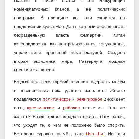
сказано в начале статьи – это конкуренция
номенклатурных кланов, а не политических
программ. В принципе все они сходятся на
продолжении курса Мао–Дэна, который обеспечивает
безраздельную власть компартии. Китай
консолидирован как централизованное государство,
управляемое правящей номенклатурой. Создана
вторая экономика мира. Развёрнута мощная
внешняя экспансия.
Богдыханско-секретарский принцип «держать массы
в повиновении» пока удаётся исполнять.
Жёстко
подавляются
политическое
и
религиозное
диссидент
ство,
крестьянские
и
рабочие
волнения. Чего же
желать? Разве только передела власти. (Тем более,
что уходят те, с кем не положено было спорить.
Ветераны суровых времён, типа
Цяо Ши
.) На то и