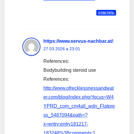
ОТВЕТИТЬ
https://www.servus-nachbar.at/
:
27.03.2026 в 23:01
References:
Bodybuilding steroid use
References:
http://www.ofrecklessnessandwat
er.com/blog/index.php/;focus=W4
YPRD_com_cm4all_wdn_Flatpre
ss_5487094&path=?
x=entry:entry181217-
183248%3Bcomments:1