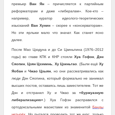
премьер
Ван Ян
– причисляется к партийным
реформаторам и даже «либералам». Кое-кто –
например, куратор идеолого-теоретических
изысканий
Ван Хунин
– скорее к «консерваторам».
Но эти ярлыки мало что значат. Как станет ясно
далее.
После Мао Цзэдуна и до Си Цзиньпина (1976–2012
годы) во главе КПК и КНР стояли
Хуа Гофэн
,
Дэн
Сяопин
,
Цзян Цзэминь
,
Ху Цзиньтао
. (Были ещё
Ху
Яобан
и
Чжао Цзыян
, но они рассматривались как
люди Дэн Сяопина, который формально не занимал
высших постов, оставаясь лишь заместителем. Тот же
Дэн и отстранил Ху и Чжао за
«буржуазную
либерализацию»
.) Хуа Гофэн расправился с
ортодоксальными маоистами из знаменитой
Банды
четырёх.
Но пытался проводить тот же курс, только