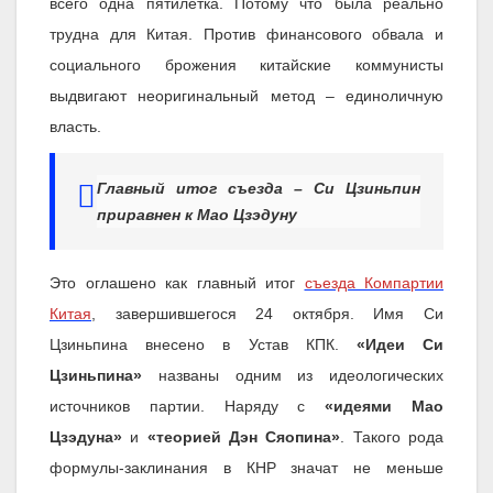
всего одна пятилетка. Потому что была реально
трудна для Китая. Против финансового обвала и
социального брожения китайские коммунисты
выдвигают неоригинальный метод – единоличную
власть.
Главный итог съезда – Си Цзиньпин
приравнен к Мао Цзэдуну
Это оглашено как главный итог
съезда Компартии
Китая
, завершившегося 24 октября. Имя Си
Цзиньпина внесено в Устав КПК.
«Идеи Си
Цзиньпина»
названы одним из идеологических
источников партии. Наряду с
«идеями Мао
Цзэдуна»
и
«теорией Дэн Сяопина»
. Такого рода
формулы-заклинания в КНР значат не меньше