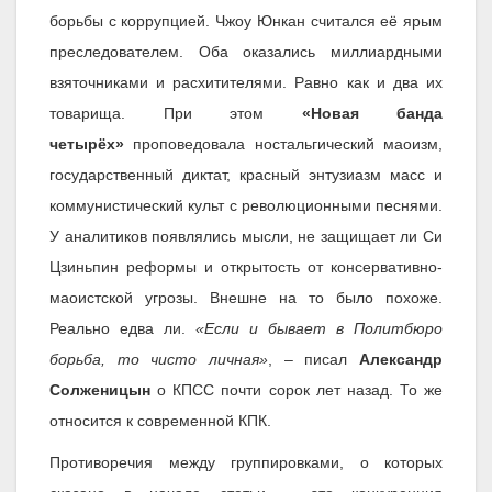
борьбы с коррупцией. Чжоу Юнкан считался её ярым
преследователем. Оба оказались миллиардными
взяточниками и расхитителями. Равно как и два их
товарища. При этом
«Новая банда
четырёх»
проповедовала ностальгический маоизм,
государственный диктат, красный энтузиазм масс и
коммунистический культ с революционными песнями.
У аналитиков появлялись мысли, не защищает ли Си
Цзиньпин реформы и открытость от консервативно-
маоистской угрозы. Внешне на то было похоже.
Реально едва ли.
«Если и бывает в Политбюро
борьба, то чисто личная»
, – писал
Александр
Солженицын
о КПСС почти сорок лет назад. То же
относится к современной КПК.
Противоречия между группировками, о которых