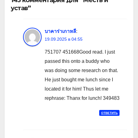
143 комментария для “Месть и
устав”
บาคาร่าเกาหลี
:
19.09.2025 в 04:55
751707 451668Good read. I just
passed this onto a buddy who
was doing some research on that.
He just bought me lunch since I
located it for him! Thus let me
rephrase: Thanx for lunch! 349483
ОТВЕТИТЬ