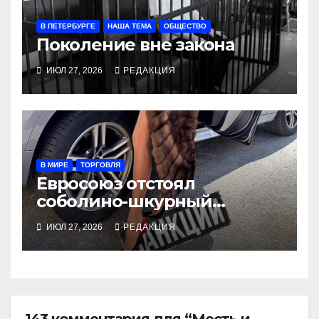
В ПЕТЕРБУРГЕ
НАША ТЕМА
ОБЩЕСТВО
Поколение вне закона
ИЮЛ 27, 2026
РЕДАКЦИЯ
В МИРЕ
ТОРГОВЛЯ
Евросоюз отстоял
соболино-шкурный
интерес модных домов
ИЮЛ 27, 2026
РЕДАКЦИЯ