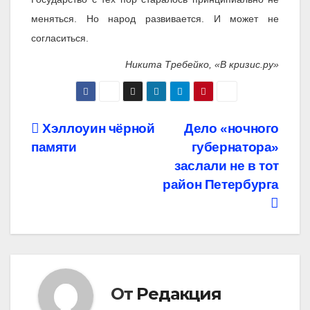
меняться. Но народ развивается. И может не
согласиться.
Никита Требейко, «В кризис.ру»
Навигация
Хэллоуин чёрной
Дело «ночного
памяти
губернатора»
по
заслали не в тот
записям
район Петербурга
От
Редакция