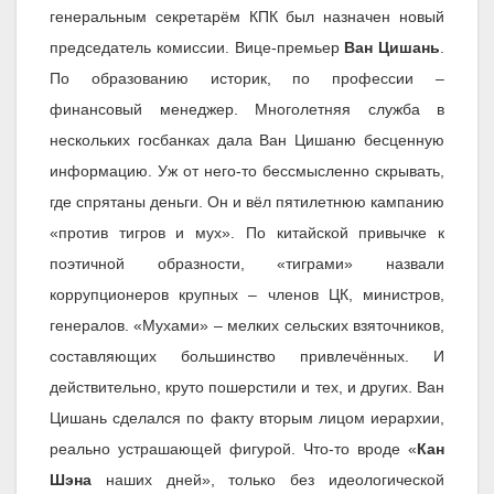
генеральным секретарём КПК был назначен новый
председатель комиссии. Вице-премьер
Ван Цишань
.
По образованию историк, по профессии –
финансовый менеджер. Многолетняя служба в
нескольких госбанках дала Ван Цишаню бесценную
информацию. Уж от него-то бессмысленно скрывать,
где спрятаны деньги. Он и вёл пятилетнюю кампанию
«против тигров и мух». По китайской привычке к
поэтичной образности, «тиграми» назвали
коррупционеров крупных – членов ЦК, министров,
генералов. «Мухами» – мелких сельских взяточников,
составляющих большинство привлечённых. И
действительно, круто пошерстили и тех, и других. Ван
Цишань сделался по факту вторым лицом иерархии,
реально устрашающей фигурой. Что-то вроде «
Кан
Шэна
наших дней», только без идеологической