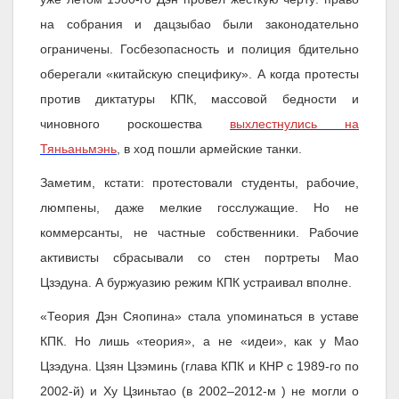
на собрания и дацзыбао были законодательно
ограничены. Госбезопасность и полиция бдительно
оберегали «китайскую специфику». А когда протесты
против диктатуры КПК, массовой бедности и
чиновного роскошества
выхлестнулись на
Тяньаньмэнь
, в ход пошли армейские танки.
Заметим, кстати: протестовали студенты, рабочие,
люмпены, даже мелкие госслужащие. Но не
коммерсанты, не частные собственники. Рабочие
активисты сбрасывали со стен портреты Мао
Цзэдуна. А буржуазию режим КПК устраивал вполне.
«Теория Дэн Сяопина» стала упоминаться в уставе
КПК. Но лишь «теория», а не «идеи», как у Мао
Цзэдуна. Цзян Цзэминь (глава КПК и КНР с 1989-го по
2002-й) и Ху Цзиньтао (в 2002–2012-м ) не могли о