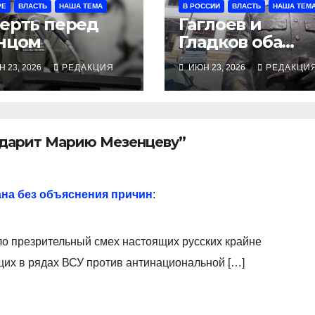
РЕ
ВЛАСТЬ
НАША ТЕМА
В РОССИИ
ВЛАСТЬ
НАША ТЕМ
ерть перед
Гаглоев и
нцом
Гладков оба
мимо молотко
 23, 2026
РЕДАКЦИЯ
ИЮН 23, 2026
РЕДАКЦИ
одарит Марию Мезенцеву”
на без объяснения причин
:
ло презрительный смех настоящих русских крайне
их в рядах ВСУ против антинациональной […]