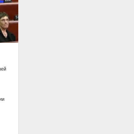
шей
ии