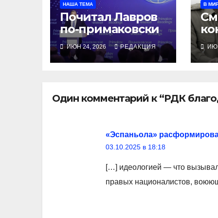
НАША ТЕМА
В МИ
Почитал Лавров
См
по-примаковски
ко
ИЮН 24, 2026
РЕДАКЦИЯ
ИЮН
Один комментарий к “РДК благ
«Эспаньола» расформирова
03.10.2025 в 18:18
[…] идеологией — что вызыва
правых националистов, воюющ