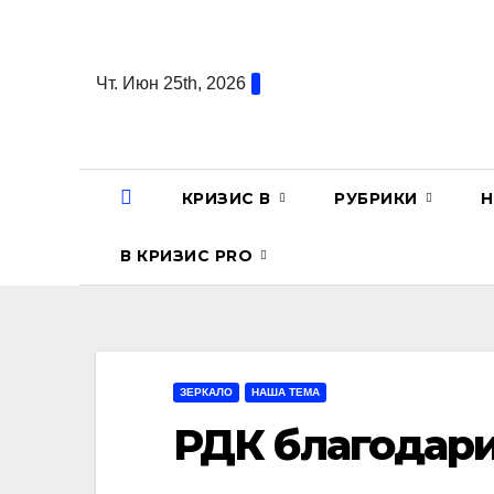
Перейти
к
содержанию
Чт. Июн 25th, 2026
КРИЗИС В
РУБРИКИ
Н
В КРИЗИС PRO
ЗЕРКАЛО
НАША ТЕМА
РДК благодар