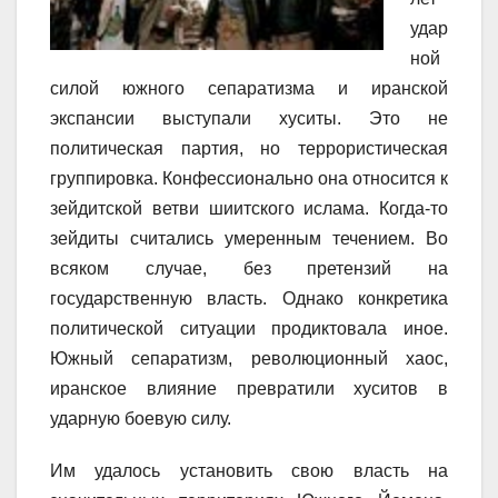
удар
ной
силой южного сепаратизма и иранской
экспансии выступали хуситы. Это не
политическая партия, но террористическая
группировка. Конфессионально она относится к
зейдитской ветви шиитского ислама. Когда-то
зейдиты считались умеренным течением. Во
всяком случае, без претензий на
государственную власть. Однако конкретика
политической ситуации продиктовала иное.
Южный сепаратизм, революционный хаос,
иранское влияние превратили хуситов в
ударную боевую силу.
Им удалось установить свою власть на