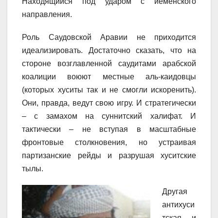
Находящийся под ударом с йеменского
направления.
Роль Саудовской Аравии не приходится
идеализировать. Достаточно сказать, что на
стороне возглавленной саудитами арабской
коалиции воюют местные аль-каидовцы
(которых хуситы так и не смогли искоренить).
Они, правда, ведут свою игру. И стратегически
– с замахом на суннитский халифат. И
тактически – не вступая в масштабные
фронтовые столкновения, но устраивая
партизанские рейды и разрушая хуситские
тылы.
Другая
антихуси
тская и