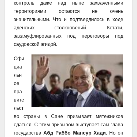
контроль даже над ныне захваченными
территориями остаются не очень
значительными. Что и подтвердилось в ходе
аденских столкновений. Кстати,
закамуфлированных под переговоры под
саудовской эгидой.
Офи
циа
льн
ое
пра
вите
льст
во страны в Сане призывает мятежников
сдаться. С этим призывом выступает сам глава
государства
Абд Раббо Мансур Хади
. Но он