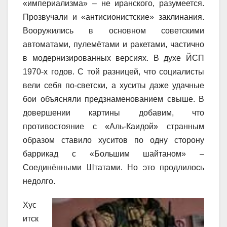
«империализма» – не иранского, разумеется.
Прозвучали и «антисионистские» заклинания.
Вооружились в основном советскими
автоматами, пулемётами и ракетами, частично
в модернизированных версиях. В духе ЙСП
1970-х годов. С той разницей, что социалисты
вели себя по-светски, а хуситы даже удачные
бои объясняли предзнаменованием свыше. В
довершении картины добавим, что
противостояние с «Аль-Каидой» странным
образом ставило хуситов по одну сторону
баррикад с «Большим шайтаном» –
Соединёнными Штатами. Но это продлилось
недолго.
Хус
итск