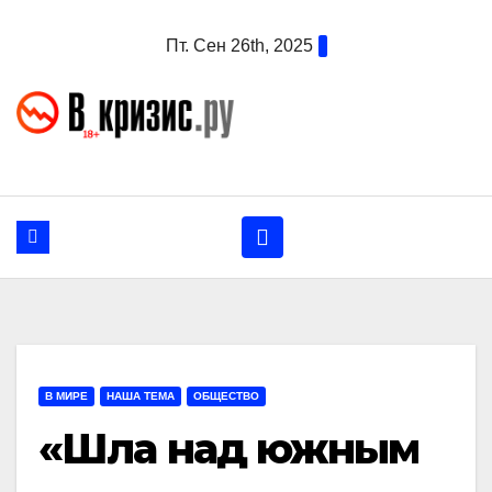
Перейти
Пт. Сен 26th, 2025
к
содержанию
В МИРЕ
НАША ТЕМА
ОБЩЕСТВО
«Шла над южным