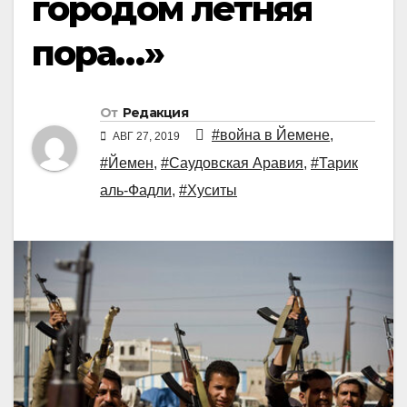
городом летняя
пора…»
От
Редакция
#война в Йемене
,
АВГ 27, 2019
#Йемен
,
#Саудовская Аравия
,
#Тарик
аль-Фадли
,
#Хуситы