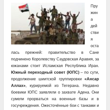
Пру
жин
а
дей
стви
я
оста
лась прежней: правительство в Сане
подчинено Королевству Саудовская Аравия, за
южанами стоит Исламская Республика Иран.
Южный переходный совет (ЮПС)
– по сути,
продолжение шиитской группировки
«Ансар
Аллах»
, курируемой из Тегерана. Недавно
боевики ЮПС заявляли о захвате Адена. Они
сумели прорваться на военные базы и в
госучреждения. Ожесточённые бои с танками и