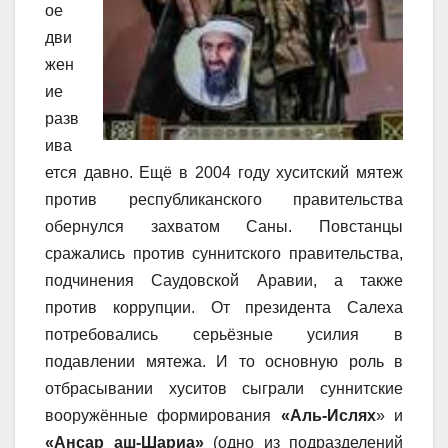
ое
дви
жен
ие
разв
ива
ется давно. Ещё в 2004 году хуситский мятеж
против республиканского правительства
обернулся захватом Саны. Повстанцы
сражались против суннитского правительства,
подчинения Саудовской Аравии, а также
против коррупции. От президента Салеха
потребовались серьёзные усилия в
подавлении мятежа. И то основную роль в
отбрасывании хуситов сыграли суннитские
вооружённые формирования
«Аль-Ислях
» и
«Ансар аш-Шариа»
(одно из подразделений