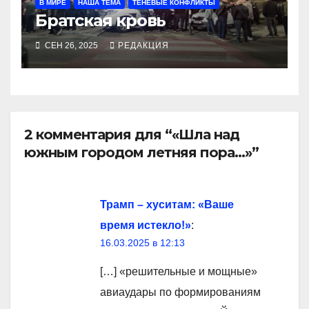
В МИРЕ
НАША ТЕМА
ТЕНЕВЫЕ КОНФЛИКТЫ
Братская кровь
СЕН 26, 2025
РЕДАКЦИЯ
2 комментария для “«Шла над
южным городом летняя пора…»”
Трамп – хуситам: «Ваше
время истекло!»
:
16.03.2025 в 12:13
[…] «решительные и мощные»
авиаудары по формированиям