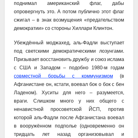
поднимал американский флаг, дабы
опровергнуть это. А потом публично этот флаг
сжигал – в знак возмущения «предательством
демократии» со стороны Хиллари Клинтон.
Убеждённый моджахед, аль-Фадли выступает
под светскими демократическими лозунгами.
Призывает восстановить дружбу и союз ислама
с США и Западом – подобно 1980-м годам
совместной борьбы с коммунизмом
(в
Афганистане он, кстати, воевал бок о бок с бен
Ладеном). Хуситы для него – разумеется,
враги. Слишком много у них общего с
ненавистной просоветской ЙСП, против
которой аль-Фадли после Афганистана воевал
в вооружённом подполье (одновременно он
тридцать лет назад организовывал и