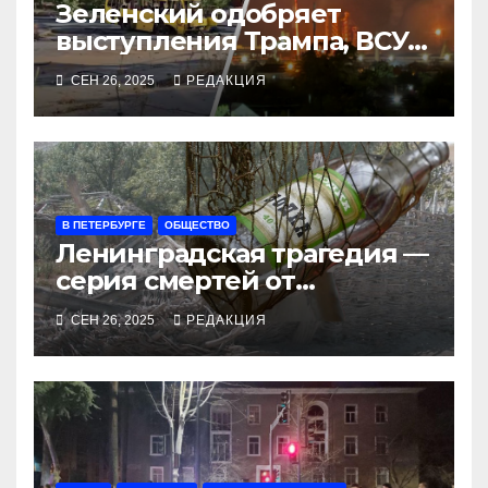
Зеленский одобряет
выступления Трампа, ВСУ
закрыли Добропольский
СЕН 26, 2025
РЕДАКЦИЯ
рубеж
В ПЕТЕРБУРГЕ
ОБЩЕСТВО
Ленинградская трагедия —
серия смертей от
алкосуррогата
СЕН 26, 2025
РЕДАКЦИЯ