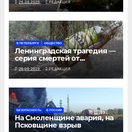
26.09.2025
РЕДАКЦИЯ
рубеж
В ПЕТЕРБУРГЕ
ОБЩЕСТВО
Ленинградская трагедия —
серия смертей от
алкосуррогата
26.09.2025
РЕДАКЦИЯ
БЕЗОПАСНОСТЬ
В РОССИИ
На Смоленщине авария, на
Псковщине взрыв