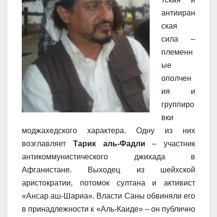
антииран
ская
сила –
племенн
ые
ополчен
ия и
группиро
вки
моджахедского характера. Одну из них
возглавляет
Тарик аль-Фадли
– участник
антикоммунистического джихада в
Афганистане. Выходец из шейхской
аристократии, потомок султана и активист
«Ансар аш-Шариа». Власти Саны обвиняли его
в принадлежности к «Аль-Каиде» – он публично