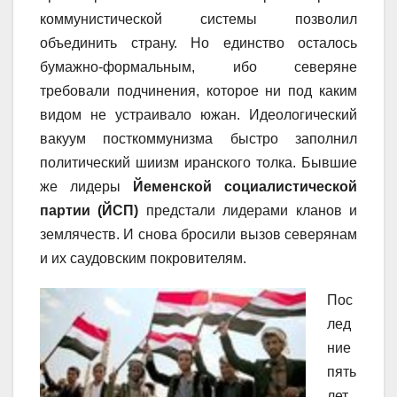
коммунистической системы позволил
объединить страну. Но единство осталось
бумажно-формальным, ибо северяне
требовали подчинения, которое ни под каким
видом не устраивало южан. Идеологический
вакуум посткоммунизма быстро заполнил
политический шиизм иранского толка. Бывшие
же лидеры
Йеменской социалистической
партии (ЙСП)
предстали лидерами кланов и
землячеств. И снова бросили вызов северянам
и их саудовским покровителям.
Пос
лед
ние
пять
лет