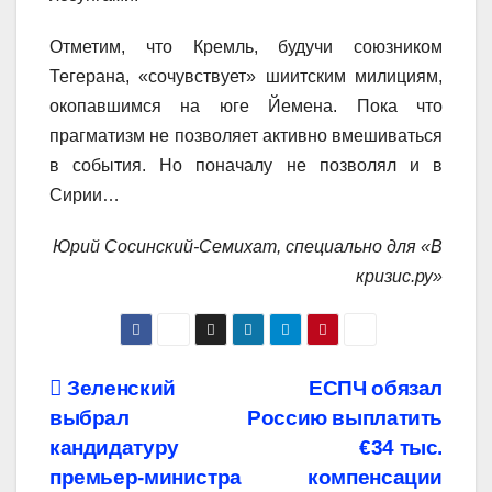
Отметим, что Кремль, будучи союзником
Тегерана, «сочувствует» шиитским милициям,
окопавшимся на юге Йемена. Пока что
прагматизм не позволяет активно вмешиваться
в события. Но поначалу не позволял и в
Сирии…
Юрий Сосинский-Семихат, специально для «В
кризис.ру»
Навигация
Зеленский
ЕСПЧ обязал
выбрал
Россию выплатить
по
кандидатуру
€34 тыс.
записям
премьер-министра
компенсации