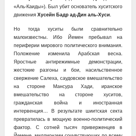
«Аль-Каиды»). Был убит основатель хуситского
движения
Хусейн Бадр ад-Дин аль-Хуси
.
Но тогда хуситы были сравнительно
малоизвестны. Ибо Йемен пребывал на
периферии мирового политического внимания.
Положение изменила Арабская весна.
Яростные антирежимные демонстрации,
жестокие разгоны и бои, насильственное
свержение Салеха, саудовское вмешательство
на стороне Мансура Хади, иранское
вмешательство на стороне хуситов,
гражданская война и иностранная
интервенция… В результате шиитская секта
превратилась в мощную военно-политический
фактор. С сотней тысяч приверженцев в
Йемене, миллионами сочувствующих по всему