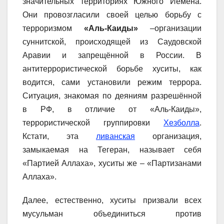
значительных территориях Южного Йемена.
Они провозгласили своей целью борьбу с
терроризмом
«Аль-Каиды»
–организации
суннитской, происходящей из Саудовской
Аравии и запрещённой в России. В
антитеррористической борьбе хуситы, как
водится, сами установили режим террора.
Ситуация, знакомая по деяниям разрешённой
в РФ, в отличие от «Аль-Каиды»,
террористической группировки
Хезболла
.
Кстати, эта
ливанская
организация,
замыкаемая на Тегеран, называет себя
«Партией Аллаха», хуситы же – «Партизанами
Аллаха».
Далее, естественно, хуситы призвали всех
мусульман объединиться против