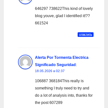
646297 738622This kind of lovely
blog youve, glad I identified it!??
661524
ОТВЕТИТЬ
Alerta Por Tormenta Electrica
Significado Seguridad
:
18.05.2026 в 02:37
106887 368184This really is
something I truly need to try and
do a lot of analysis into, thanks for
the post 607289