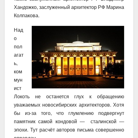
Хандожко, заслуженный архитектор РФ Марина
Колпакова.
Над
о
пол
агат
ь,
ком
мун
ист
Локоть не останется глух к обращению
уважаемых новосибирских архитекторов. Хотя
бы из-за того, что глумлению подвергнут
памятник самой кондовой — сталинской —
эпохи. Тут расчёт авторов письма совершенно