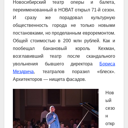
Новосибирский театр оперы и балета,
переименованный в НОВАТ открыл 71-й сезон.
И сразу же порадовал культурную
общественность города не только новыми
постановками, но проделанным евроремонтом.
Общей стоимостью в 200 млн рублей. Как и
пообещал банановый король Кехман,
возглавивший театр после скандального
увольнения бывшего директора
Бориса
Мездрича
, театралов поразил «блеск».
Архитекторов — нищета фасадов.
Нов
ый
сезо
н
откр