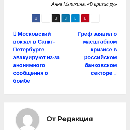
Анна Мышкина, «В кризис.ру»
Навигация
Московский
Греф заявил о
вокзал в Санкт-
масштабном
по
Петербурге
кризисе в
записям
эвакуируют из-за
российском
анонимного
банковском
сообщения о
секторе
бомбе
От
Редакция