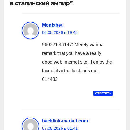
в сталинский ампир”
Monixbet
:
06.05.2026 в 19:45
960321 461475Merely wanna
remark that you have a really
good web internet site , I enjoy the
layout it actually stands out.
614433
ОТВЕТИТЬ
backlink-market.com
:
07.05.2026 в 01:41