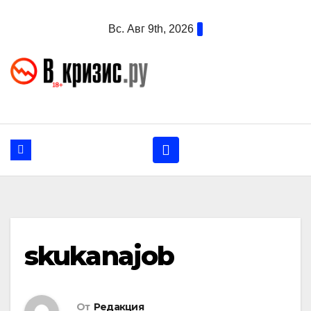
Перейти
Вс. Авг 9th, 2026
к
содержанию
skukanajob
От
Редакция