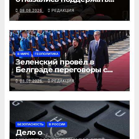
партию «Яблоко»
08.08.2026
РЕДАКЦИЯ
В МИРЕ
ГЕОПОЛИТИКА
Зеленский провёл в
Белграде переговоры с
Вучичем
08.08.2026
РЕДАКЦИЯ
БЕЗОПАСНОСТЬ
В РОССИИ
Дело о