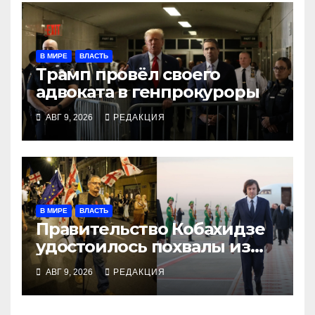
В МИРЕ
ВЛАСТЬ
Трамп провёл своего
адвоката в генпрокуроры
АВГ 9, 2026
РЕДАКЦИЯ
В МИРЕ
ВЛАСТЬ
Правительство Кобахидзе
удостоилось похвалы из
Москвы
АВГ 9, 2026
РЕДАКЦИЯ