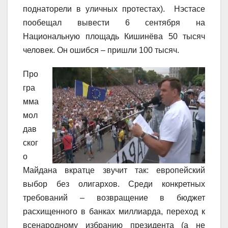
поднаторели в уличных протестах). Нэстасе
пообещал вывести 6 сентября на
Национальную площадь Кишинёва 50 тысяч
человек. Он ошибся – пришли 100 тысяч.
Про
гра
мма
мол
дав
ског
о
Майдана вкратце звучит так: европейский
выбор без олигархов. Среди конкретных
требований – возвращение в бюджет
расхищенного в банках миллиарда, переход к
всенародному избранию президента (а не