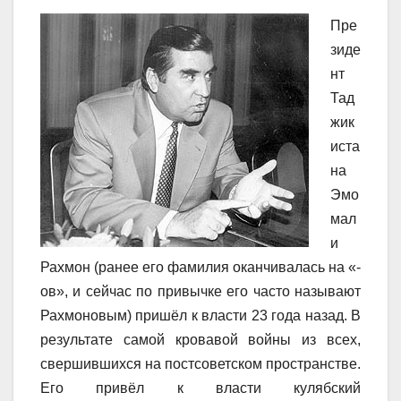
Пре
зиде
нт
Тад
жик
иста
на
Эмо
мал
и
Рахмон (ранее его фамилия оканчивалась на «-
ов», и сейчас по привычке его часто называют
Рахмоновым) пришёл к власти 23 года назад. В
результате самой кровавой войны из всех,
свершившихся на постсоветском пространстве.
Его привёл к власти кулябский