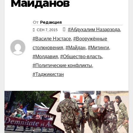
Майданов
От
Редакция
#Абдухалим Назарзода
,
СЕН 7, 2015
#Василе Нэстасе
,
#Вооружённые
столкновения
,
#Майдан
,
#Митинги
,
#Молдавия
,
#Общество-власть
,
#Политические конфликты
,
#Таджикистан