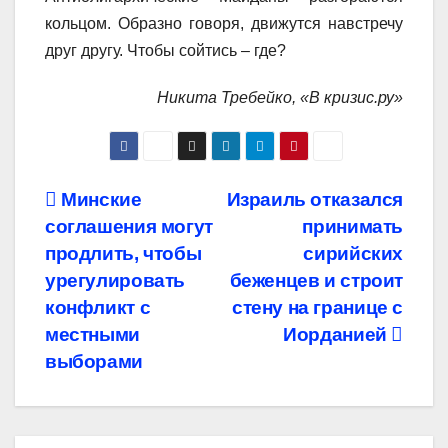
кольцом. Образно говоря, движутся навстречу
друг другу. Чтобы сойтись – где?
Никита Требейко, «В кризис.ру»
Навигация
Минские
Израиль отказался
соглашения могут
принимать
по
продлить, чтобы
сирийских
записям
урегулировать
беженцев и строит
конфликт с
стену на границе с
местными
Иорданией
выборами