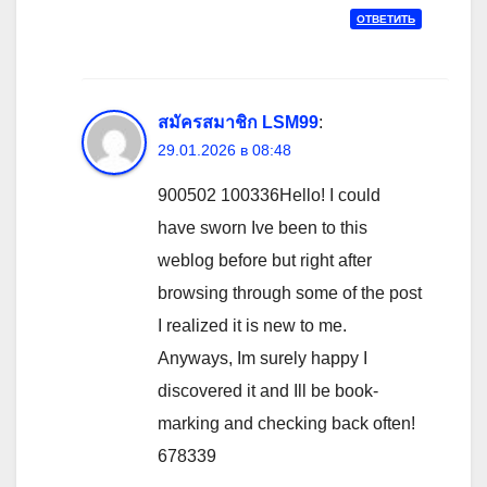
ОТВЕТИТЬ
สมัครสมาชิก LSM99
:
29.01.2026 в 08:48
900502 100336Hello! I could
have sworn Ive been to this
weblog before but right after
browsing through some of the post
I realized it is new to me.
Anyways, Im surely happy I
discovered it and Ill be book-
marking and checking back often!
678339