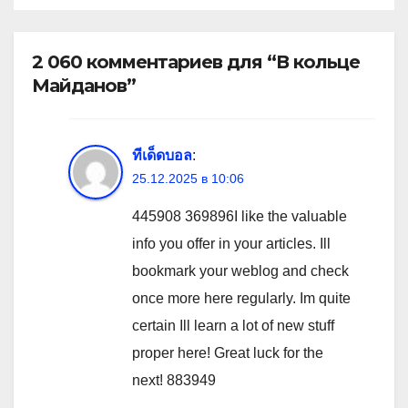
2 060 комментариев для “В кольце
Майданов”
ทีเด็ดบอล
:
25.12.2025 в 10:06
445908 369896I like the valuable
info you offer in your articles. Ill
bookmark your weblog and check
once more here regularly. Im quite
certain Ill learn a lot of new stuff
proper here! Great luck for the
next! 883949