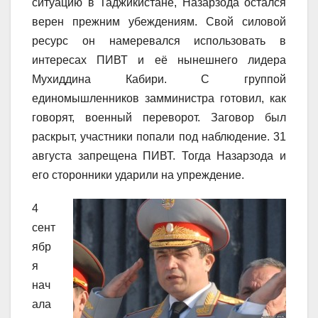
ситуацию в Таджикистане, Назарзода остался
верен прежним убеждениям. Свой силовой
ресурс он намеревался использовать в
интересах ПИВТ и её нынешнего лидера
Мухиддина Кабири. С группой
единомышленников замминистра готовил, как
говорят, военный переворот. Заговор был
раскрыт, участники попали под наблюдение. 31
августа запрещена ПИВТ. Тогда Назарзода и
его сторонники ударили на упреждение.
4
сент
ябр
я
нач
ала