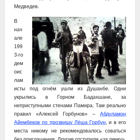
Медведев.
В
нач
але
199
3-го
дем
оис
лам
исты под огнём ушли из Душанбе. Одни
укрылись в Горном Бадахшане, за
неприступными стенами Памира. Там реально
правил «Алексей Горбунов» –
Абдуламон
Айембеков по прозвищу Лёша Горбун
, и в его
места никому не рекомендовалось соваться
без приглашения. Другие отступили «за речку»,