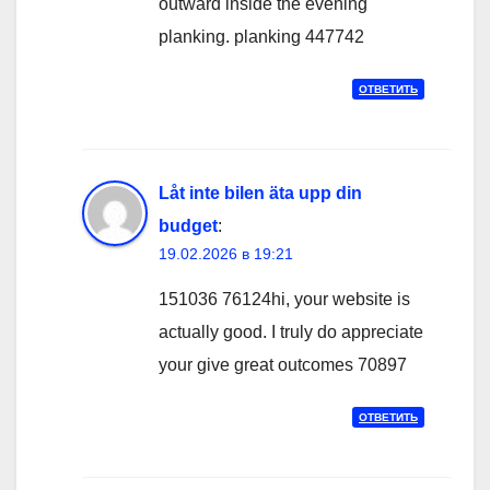
outward inside the evening
planking. planking 447742
ОТВЕТИТЬ
Låt inte bilen äta upp din
budget
:
19.02.2026 в 19:21
151036 76124hi, your website is
actually good. I truly do appreciate
your give great outcomes 70897
ОТВЕТИТЬ