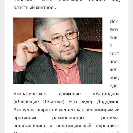
властный контроль.
Иск
люч
ени
е
сост
авл
яет
общ
еде
мократическое движение «Ватандор»
(«Любящие Отчизну»). Его лидер Дододжон
Атовулло широко известен как непримиримый
противник рахмоновского режима,
политактивист и оппозиционный журналист.