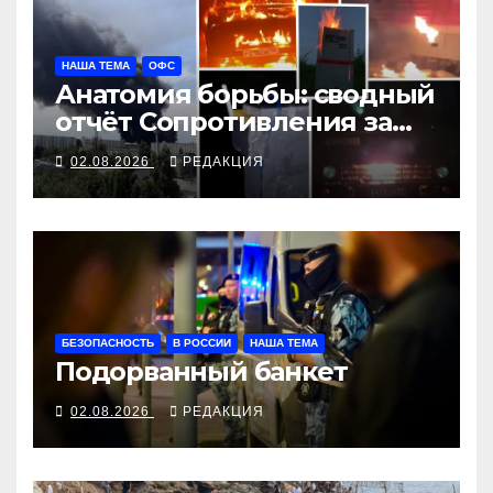
НАША ТЕМА
ОФС
Анатомия борьбы: сводный
отчёт Сопротивления за
июль 2026 года
02.08.2026
РЕДАКЦИЯ
БЕЗОПАСНОСТЬ
В РОССИИ
НАША ТЕМА
Подорванный банкет
02.08.2026
РЕДАКЦИЯ