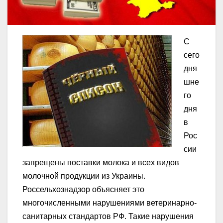
С
сего
дня
шне
го
дня
в
Рос
сии
запрещены поставки молока и всех видов
молочной продукции из Украины.
Россельхознадзор объясняет это
многочисленными нарушениями ветеринарно-
санитарных стандартов РФ. Такие нарушения