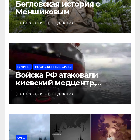
Бегловская история с
Меншиковым
01.08.2026
РЕДАКЦИЯ
В МИРЕ
ВООРУЖЁННЫЕ СИЛЫ
Войска РФ атаковали
киевский медцентр,
украинские БПЛА утопили
01.08.2026
РЕДАКЦИЯ
контейнеровоз «Росатома»
ОФС