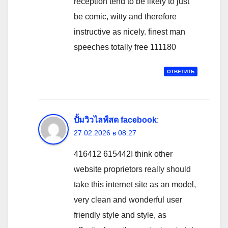
reception tend to be likely to just
be comic, witty and therefore
instructive as nicely. finest man
speeches totally free 111180
ОТВЕТИТЬ
ปั้มวิวไลฟ์สด facebook
:
27.02.2026 в 08:27
416412 615442I think other
website proprietors really should
take this internet site as an model,
very clean and wonderful user
friendly style and style, as