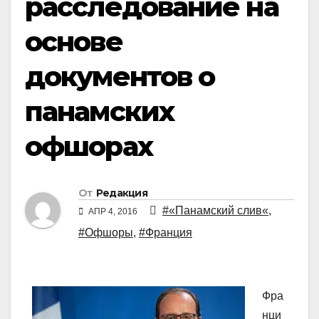
расследование на
основе
документов о
панамских
офшорах
От
Редакция
#«Панамский слив«
,
АПР 4, 2016
#Офшоры
,
#Франция
Фра
нци