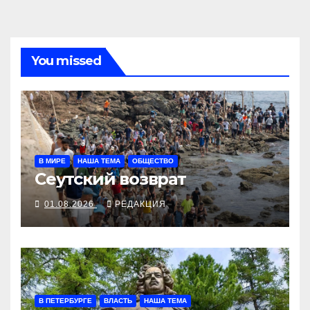
You missed
В МИРЕ
НАША ТЕМА
ОБЩЕСТВО
Сеутский возврат
01.08.2026
РЕДАКЦИЯ
В ПЕТЕРБУРГЕ
ВЛАСТЬ
НАША ТЕМА