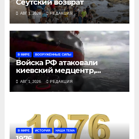
Сеутский возврат
АВГ 1, 2026
РЕДАКЦИЯ
В МИРЕ
ВООРУЖЁННЫЕ СИЛЫ
Войска РФ атаковали
киевский медцентр,
украинские БПЛА утопили
АВГ 1, 2026
РЕДАКЦИЯ
контейнеровоз «Росатома»
В МИРЕ
ИСТОРИЯ
НАША ТЕМА
1976