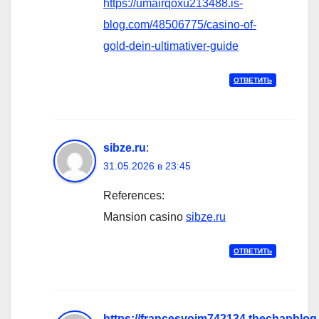
https://umairqoxu213488.is-
blog.com/48506775/casino-of-
gold-dein-ultimativer-guide
ОТВЕТИТЬ
sibze.ru
:
31.05.2026 в 23:45
References:
Mansion casino
sibze.ru
ОТВЕТИТЬ
https://francesyoim742134.thechapblog