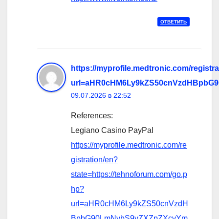
ОТВЕТИТЬ
https://myprofile.medtronic.com/regist
url=aHR0cHM6Ly9kZS50cnVzdHBpbG9
09.07.2026 в 22:52
References:
Legiano Casino PayPal
https://myprofile.medtronic.com/re
gistration/en?
state=https://tehnoforum.com/go.p
hp?
url=aHR0cHM6Ly9kZS50cnVzdH
BpbG90LmNvbS9yZXZpZXcvYm