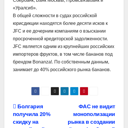
Сбербанк, Банк Москвы, Промсвязьбанк и
«Уралсиб».
В общей сложности в судах российской
юрисдикции находятся более десяти исков к
JFC и ее дочерним компаниям о взыскании
просроченной кредиторской задолженности.
JFC является одним из крупнейших российских
импортеров фруктов, в том числе бананов под
брендом Bonanza!. По собственным данным,
занимает до 40% российского рынка бананов.
Навигация
Болгария
ФАС не видит
получила 20%
монополизации
по
скидку на
рынка в создании