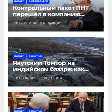
БИЗНЕС
В ПЕТЕРБУРГЕ
Контрольный пакет ПНТ
перешёл в компанию
Ротенбергов
ИЮЛ 29, 2026
РЕДАКЦИЯ
БИЗНЕС
В РОССИИ
Якутский Томтор на
индийском базаре: как
Кремль распродает недра
ИЮН 16, 2026
РЕДАКЦИЯ
Саха ради выживания
БИЗНЕС
В РОССИИ