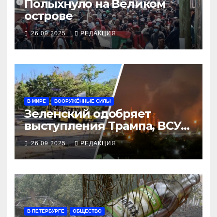
Полыхнуло на Великом
острове
26.09.2025
РЕДАКЦИЯ
В МИРЕ
ВООРУЖЁННЫЕ СИЛЫ
Зеленский одобряет
выступления Трампа, ВСУ
закрыли Добропольский
26.09.2025
РЕДАКЦИЯ
рубеж
В ПЕТЕРБУРГЕ
ОБЩЕСТВО