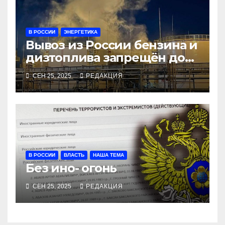
В РОССИИ
ЭНЕРГЕТИКА
Вывоз из России бензина и
дизтоплива запрещён до
конца года
СЕН 25, 2025
РЕДАКЦИЯ
В РОССИИ
ВЛАСТЬ
НАША ТЕМА
Без ино- огонь
СЕН 25, 2025
РЕДАКЦИЯ