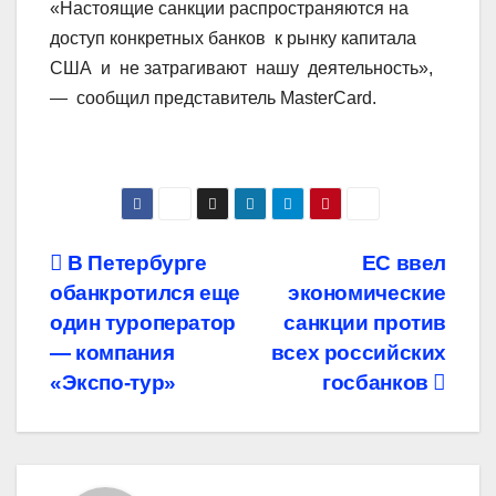
«Настоящие санкции распространяются на
доступ конкретных банков к рынку капитала
США и не затрагивают нашу деятельность»,
— сообщил представитель MasterCard.
Навигация
В Петербурге
ЕС ввел
обанкротился еще
экономические
по
один туроператор
санкции против
записям
— компания
всех российских
«Экспо-тур»
госбанков