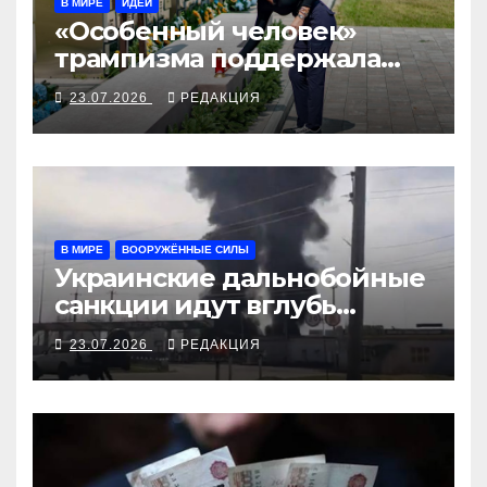
В МИРЕ
ИДЕИ
«Особенный человек»
трампизма поддержала
Украину
23.07.2026
РЕДАКЦИЯ
В МИРЕ
ВООРУЖЁННЫЕ СИЛЫ
Украинские дальнобойные
санкции идут вглубь
российской нефтянки
23.07.2026
РЕДАКЦИЯ