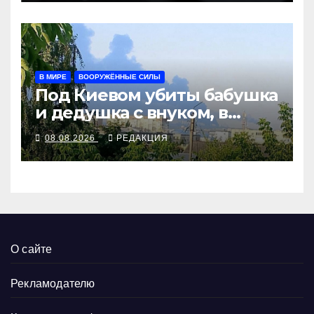
В МИРЕ
ВООРУЖЁННЫЕ СИЛЫ
Под Киевом убиты бабушка
и дедушка с внуком, в
Поволжье и на Кубани
08.08.2026
РЕДАКЦИЯ
вновь горят НПЗ
О сайте
Рекламодателю