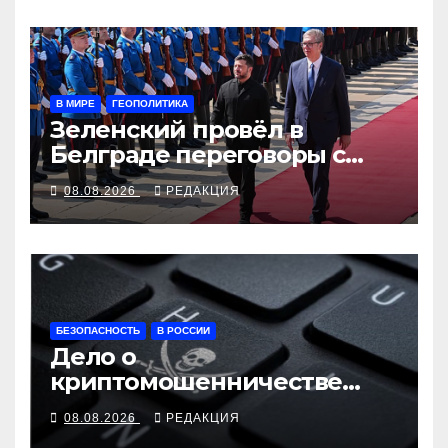
В МИРЕ
ГЕОПОЛИТИКА
Зеленский провёл в
Белграде переговоры с
Вучичем
08.08.2026
РЕДАКЦИЯ
БЕЗОПАСНОСТЬ
В РОССИИ
Дело о
криптомошенничестве
оборачивают в содействие
08.08.2026
РЕДАКЦИЯ
терроризму