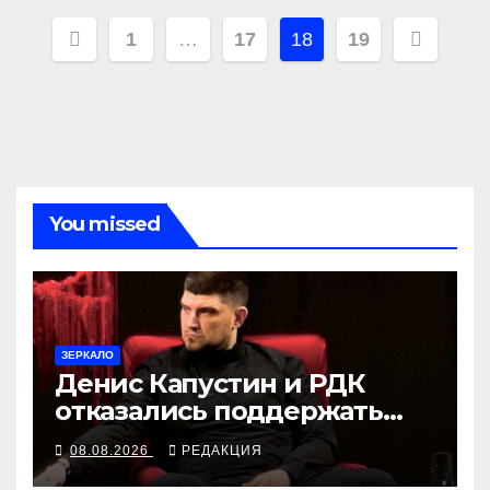
Навигация
1
…
17
18
19
по
записям
You missed
ЗЕРКАЛО
Денис Капустин и РДК
отказались поддержать
партию «Яблоко»
08.08.2026
РЕДАКЦИЯ