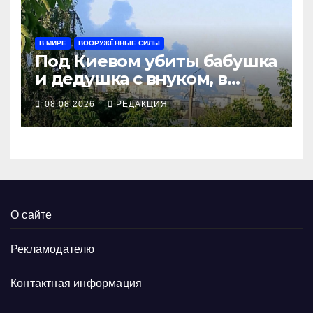
В МИРЕ
ВООРУЖЁННЫЕ СИЛЫ
Под Киевом убиты бабушка
и дедушка с внуком, в
Поволжье и на Кубани
08.08.2026
РЕДАКЦИЯ
вновь горят НПЗ
О сайте
Рекламодателю
Контактная информация