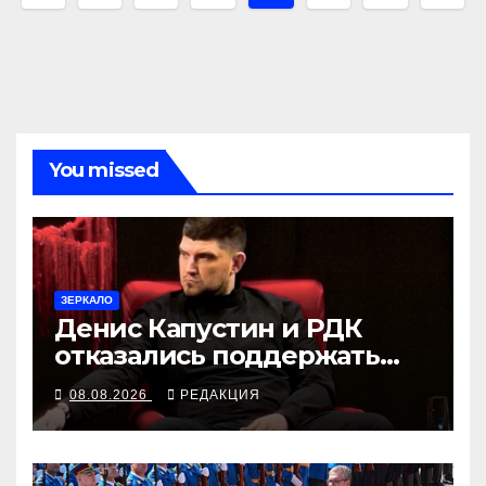
по
записям
You missed
ЗЕРКАЛО
Денис Капустин и РДК
отказались поддержать
партию «Яблоко»
08.08.2026
РЕДАКЦИЯ