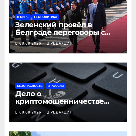
В МИРЕ
ГЕОПОЛИТИКА
Зеленский провёл в
Белграде переговоры с
Вучичем
08.08.2026
РЕДАКЦИЯ
БЕЗОПАСНОСТЬ
В РОССИИ
Дело о
криптомошенничестве
оборачивают в содействие
08.08.2026
РЕДАКЦИЯ
терроризму