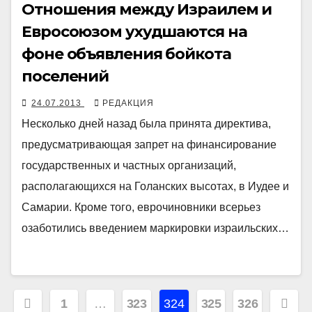
Отношения между Израилем и
Евросоюзом ухудшаются на
фоне объявления бойкота
поселений
24.07.2013
РЕДАКЦИЯ
Несколько дней назад была принята директива,
предусматривающая запрет на финансирование
государственных и частных организаций,
располагающихся на Голанских высотах, в Иудее и
Самарии. Кроме того, еврочиновники всерьез
озаботились введением маркировки израильских…
Навигация
1
…
323
324
325
326