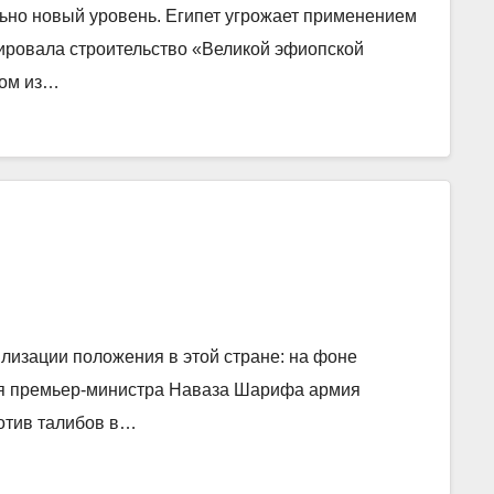
но новый уровень. Египет угрожает применением
сировала строительство «Великой эфиопской
ном из…
илизации положения в этой стране: на фоне
ня премьер-министра Наваза Шарифа армия
отив талибов в…