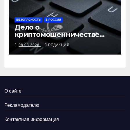
БЕЗОПАСНОСТЬ
В РОССИИ
Дело о
криптомошенничестве
оборачивают в содействие
08.08.2026
РЕДАКЦИЯ
терроризму
О сайте
Рекламодателю
Контактная информация