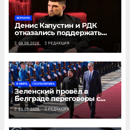
ЗЕРКАЛО
Денис Капустин и РДК
отказались поддержать
партию «Яблоко»
08.08.2026
РЕДАКЦИЯ
В МИРЕ
ГЕОПОЛИТИКА
Зеленский провёл в
Белграде переговоры с
Вучичем
08.08.2026
РЕДАКЦИЯ