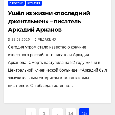
В РОССИИ
КУЛЬТУРА
Ушёл из жизни «последний
джентльмен» – писатель
Аркадий Арканов
22.03.2015
РЕДАКЦИЯ
Сегодня утром стало известно о кончине
известного российского писателя Аркадия
Арканова. Смерть наступила на 82-году жизни в
Центральной клинической больнице. «Аркадий был
замечательным сатириком и талантливым
писателем. Он обладал истинно…
Навигация
1
…
14
15