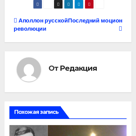
Навигация
Аполлон русской
Последний моцион
революции
по
записям
От
Редакция
Похожая запись