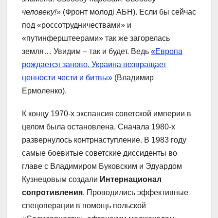
человеку!»
(Фронт молодi АБН). Если бы сейчас
под «россотрудничествами» и
«путинферштеерами» так же загорелась
земля… Увидим – так и будет. Ведь
«Европа
рождается заново. Украина возвращает
ценности чести и битвы»
(Владимир
Ермоленко).
К концу 1970-х экспансия советской империи в
целом была остановлена. Сначала 1980-х
развернулось контрнаступление. В 1983 году
самые боевитые советские диссиденты во
главе с Владимиром Буковским и Эдуардом
Кузнецовым создали
Интернационал
сопротивления
. Проводились эффективные
спецоперации в помощь польской