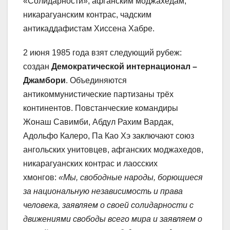
«Солидарности», афганским моджахедам,
никарагуанским контрас, чадским
антикаддафистам Хиссена Хабре.
2 июня 1985 года взят следующий рубеж:
создан
Демократической интернационал –
Джамбори
. Объединяются
антикоммунистические партизаны трёх
континентов. Повстанческие командиры
Жонаш Савимби, Абдул Рахим Вардак,
Адольфо Калеро, Па Као Хэ заключают союз
ангольских унитовцев, афганских моджахедов,
никарагуанских контрас и лаосских
хмонгов:
«Мы, свободные народы, борющиеся
за национальную независимость и права
человека, заявляем о своей солидарности с
движениями свободы всего мира и заявляем о