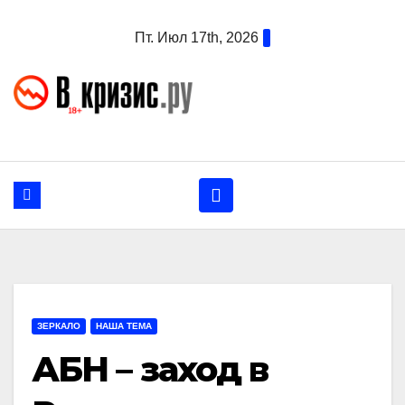
Перейти
Пт. Июл 17th, 2026
к
содержанию
ЗЕРКАЛО
НАША ТЕМА
АБН – заход в