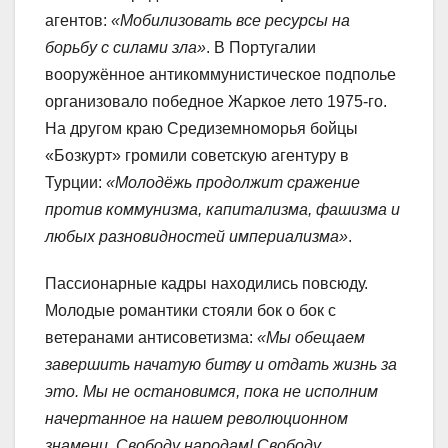
агентов:
«Мобилизовать все ресурсы на
борьбу с силами зла»
. В Португалии
вооружённое антикоммунистическое подполье
организовало победное Жаркое лето 1975-го.
На другом краю Средиземноморья бойцы
«Бозкурт» громили советскую агентуру в
Турции:
«Молодёжь продолжит сражение
против коммунизма, капитализма, фашизма и
любых разновидностей империализма»
.
Пассионарные кадры находились повсюду.
Молодые романтики стояли бок о бок с
ветеранами антисоветизма:
«Мы обещаем
завершить начатую битву и отдать жизнь за
это. Мы не остановимся, пока не исполним
начертанное на нашем революционном
знамени. Свободу народам! Свободу