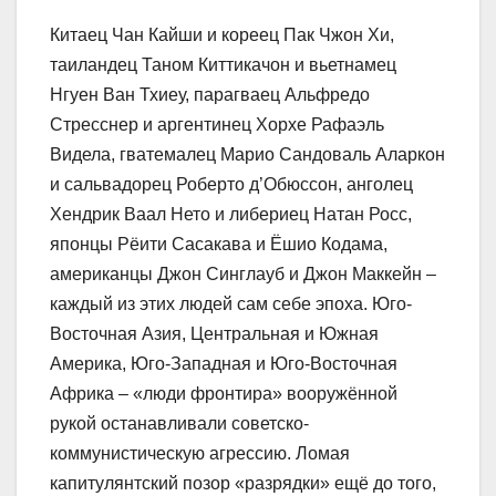
Китаец Чан Кайши и кореец Пак Чжон Хи,
таиландец Таном Киттикачон и вьетнамец
Нгуен Ван Тхиеу, парагваец Альфредо
Стресснер и аргентинец Хорхе Рафаэль
Видела, гватемалец Марио Сандоваль Аларкон
и сальвадорец Роберто д’Обюссон, анголец
Хендрик Ваал Нето и либериец Натан Росс,
японцы Рёити Сасакава и Ёшио Кодама,
американцы Джон Синглауб и Джон Маккейн –
каждый из этих людей сам себе эпоха. Юго-
Восточная Азия, Центральная и Южная
Америка, Юго-Западная и Юго-Восточная
Африка – «люди фронтира» вооружённой
рукой останавливали советско-
коммунистическую агрессию. Ломая
капитулянтский позор «разрядки» ещё до того,