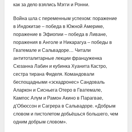
как за дело взялись Мэгги и Ронни.
Война шла с переменным успехом: поражение
в Индокитае – победа в Южной Америке,
поражение в Эфиопии – победа в Ливане,
поражения в Анголе и Никарагуа – победы в
Гватемале и Сальвадоре… Читали
антитоталитарные лекции француженка
Сюзанна Лабин и кубинка Хуанита Кастро,
сестра тирана Фиделя. Командовали
беспощадными «эскадронес» Сандоваль
Аларкон и Сисньега Отеро в Гватемале,
Кампос Алум и Рамон Акино в Парагвае,
д’Обюссон и Сагрера в Сальвадоре. «Добрым
словом и пистолетом добьёшься большего, чем
одним добрым словом».