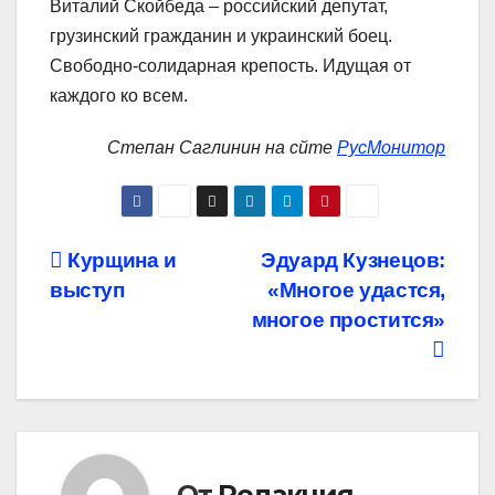
Виталий Скойбеда – российский депутат,
грузинский гражданин и украинский боец.
Свободно-солидарная крепость. Идущая от
каждого ко всем.
Степан Саглинин на сйте
РусМонитор
Навигация
Курщина и
Эдуард Кузнецов:
выступ
«Многое удастся,
по
многое простится»
записям
От
Редакция