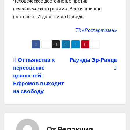
Человеческое достоинство против
нечеловеческого режима. Время пришло
повторить. И довести до Победы.
ТК «Роспартизан»
Навигация
От пьянства к
Раунды Эр-Рияда
переоценке
по
ценностей:
записям
Ефремов выходит
на свободу
От
Редакция