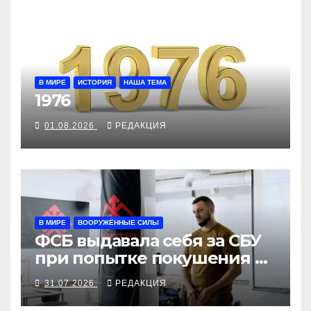
В МИРЕ
ИСТОРИЯ
НАША ТЕМА
1976
01.08.2026
РЕДАКЦИЯ
В МИРЕ
ВООРУЖЁННЫЕ СИЛЫ
ФСБ выдавала себя за СБУ
при попытке покушения на
командира «Хартии»
31.07.2026
РЕДАКЦИЯ