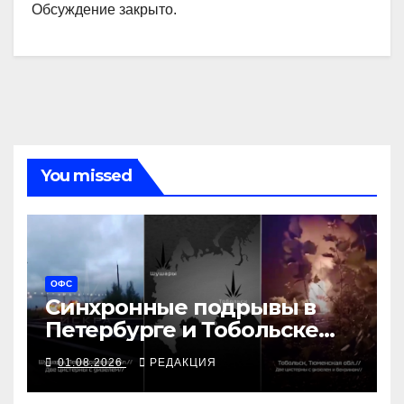
Обсуждение закрыто.
You missed
ОФС
Синхронные подрывы в
Петербурге и Тобольске
сорвали графики ВПК
01.08.2026
РЕДАКЦИЯ