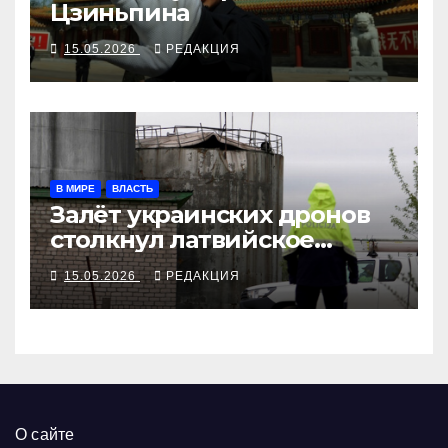
Цзиньпина
15.05.2026
РЕДАКЦИЯ
В МИРЕ
ВЛАСТЬ
Залёт украинских дронов
столкнул латвийское
правительство
15.05.2026
РЕДАКЦИЯ
О сайте