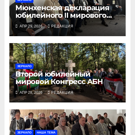
Мюнхенская декларация
юбилейного ІІ мирового
конгресса Антиимперского
АПР 29, 2026
РЕДАКЦИЯ
блока народов
ЗЕРКАЛО
Второй юбилейный
мировой Конгресс АБН
АПР 28, 2026
РЕДАКЦИЯ
ЗЕРКАЛО
НАША ТЕМА