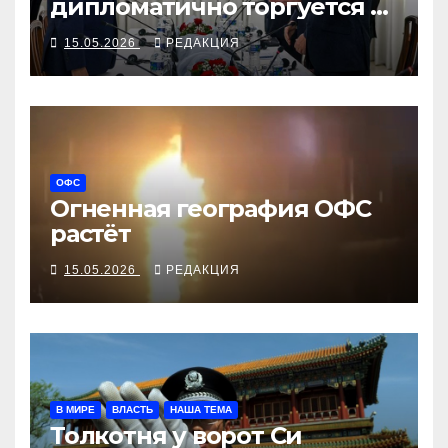
дипломатично торгуется с
кубинским МВД, Минюст
15.05.2026
РЕДАКЦИЯ
возбуждает дело против
Кастро-младшего
ОФС
Огненная география ОФС
растёт
15.05.2026
РЕДАКЦИЯ
В МИРЕ
ВЛАСТЬ
НАША ТЕМА
Толкотня у ворот Си