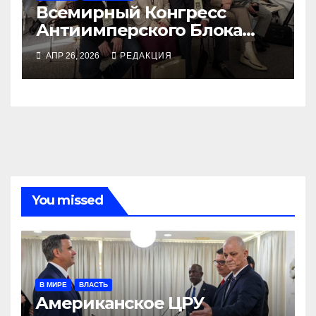
Всемирный Конгресс
Антиимперского Блока
Народов в Мюнхене
АПР 26, 2026
РЕДАКЦИЯ
You missed
В МИРЕ
ВЛАСТЬ
Американское ЦРУ