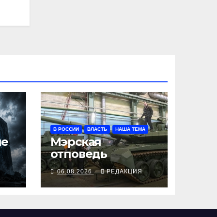
В РОССИИ
ВЛАСТЬ
НАША ТЕМА
ше
Мэрская
отповедь
Я
06.08.2026
РЕДАКЦИЯ