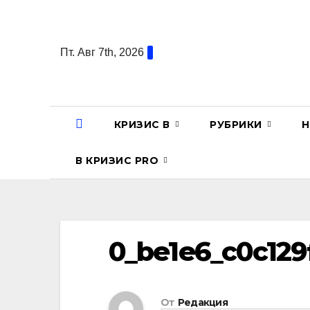
Перейти
к
содержанию
Пт. Авг 7th, 2026
КРИЗИС В
РУБРИКИ
Н
В КРИЗИС PRO
0_be1e6_c0c12
От
Редакция