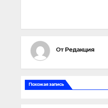
Навигация
по
записям
От
Редакция
Похожая запись