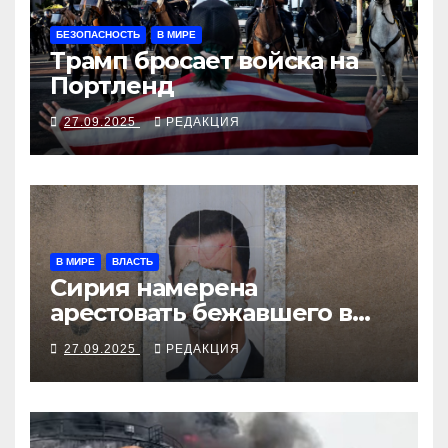
БЕЗОПАСНОСТЬ
В МИРЕ
Трамп бросает войска на
Портленд
27.09.2025
РЕДАКЦИЯ
В МИРЕ
ВЛАСТЬ
Сирия намерена
арестовать бежавшего в
Москву экс-диктатора
27.09.2025
РЕДАКЦИЯ