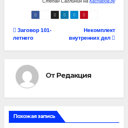
Степан Саглинин на
Каспаров.ру
Навигация
Заговор 101-
Некомплект
летнего
внутренних дел
по
записям
От
Редакция
Похожая запись