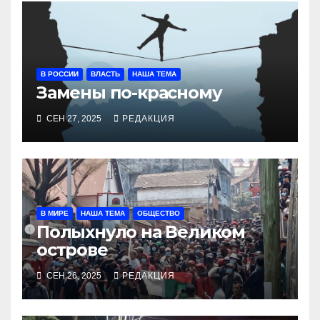
В РОССИИ
ВЛАСТЬ
НАША ТЕМА
Замены по-красному
СЕН 27, 2025
РЕДАКЦИЯ
В МИРЕ
НАША ТЕМА
ОБЩЕСТВО
Полыхнуло на Великом
острове
СЕН 26, 2025
РЕДАКЦИЯ