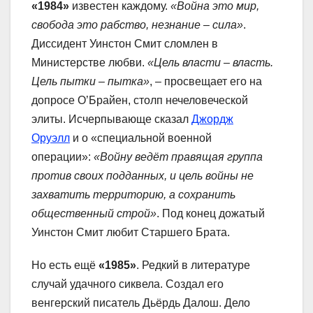
«1984»
известен каждому.
«Война это мир,
свобода это рабство, незнание – сила»
.
Диссидент Уинстон Смит сломлен в
Министерстве любви.
«Цель власти – власть.
Цель пытки – пытка»
, – просвещает его на
допросе О’Брайен, столп нечеловеческой
элиты. Исчерпывающе сказал
Джордж
Оруэлл
и о «специальной военной
операции»:
«Войну ведёт правящая группа
против своих подданных, и цель войны не
захватить территорию, а сохранить
общественный строй»
. Под конец дожатый
Уинстон Смит любит Старшего Брата.
Но есть ещё
«1985»
. Редкий в литературе
случай удачного сиквела. Создал его
венгерский писатель Дьёрдь Далош. Дело