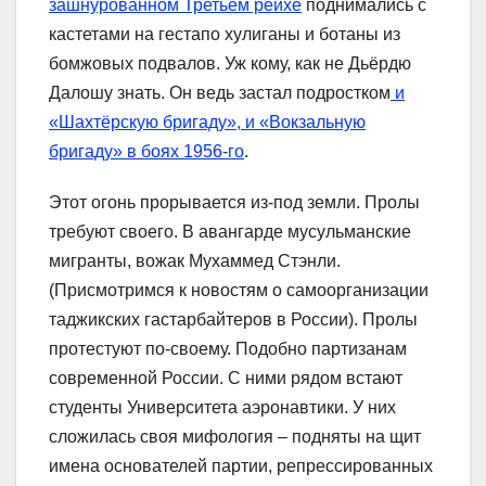
зашнурованном Третьем рейхе
поднимались с
кастетами на гестапо хулиганы и ботаны из
бомжовых подвалов. Уж кому, как не Дьёрдю
Далошу знать. Он ведь застал подростком
и
«Шахтёрскую бригаду», и «Вокзальную
бригаду» в боях 1956-го
.
Этот огонь прорывается из-под земли. Пролы
требуют своего. В авангарде мусульманские
мигранты, вожак Мухаммед Стэнли.
(Присмотримся к новостям о самоорганизации
таджикских гастарбайтеров в России). Пролы
протестуют по-своему. Подобно партизанам
современной России. С ними рядом встают
студенты Университета аэронавтики. У них
сложилась своя мифология – подняты на щит
имена основателей партии, репрессированных