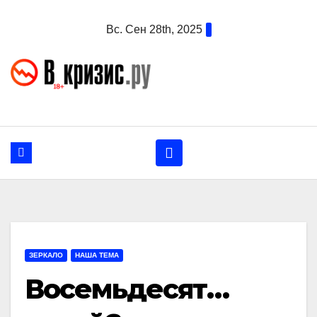
Перейти
Вс. Сен 28th, 2025
к
содержанию
ЗЕРКАЛО
НАША ТЕМА
Восемьдесят…