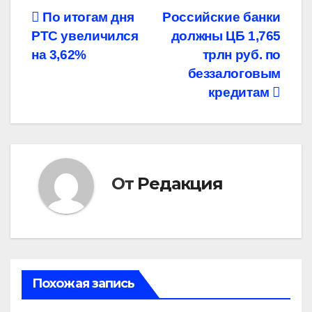
Навигация
По итогам дня
Российские банки
РТС увеличился
должны ЦБ 1,765
по
на 3,62%
трлн руб. по
записям
беззалоговым
кредитам
От
Редакция
Похожая запись