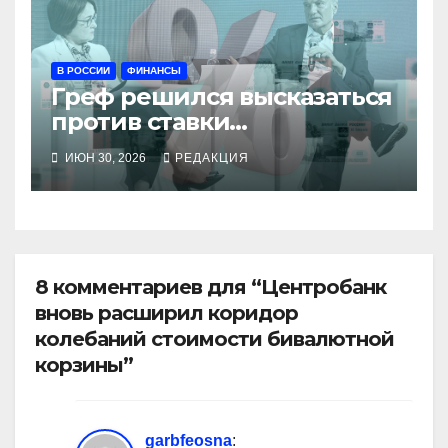
В РОССИИ
ФИНАНСЫ
Греф решился высказаться
против ставки
Набиуллиной
ИЮН 30, 2026
РЕДАКЦИЯ
8 комментариев для “Центробанк
вновь расширил коридор
колебаний стоимости бивалютной
корзины”
garbfeosna
: