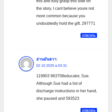
this and fully grasp this side on
the story. I cant believe youre not
more common because you
undoubtedly hold the gift. 297771
ОТВЕТИТЬ
อ่านมันฮวา
:
02.10.2025 в 03:31
119903 963708educator, Sue.
Although Sue had a list of
discharge instructions in her hand,
she paused and 593523
ОТВЕТИТЬ