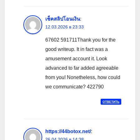
เช็คสลิปโอนเงิน
:
12.03.2026 в 23:33
67602 591711Thank you for the
good writeup. It in fact was a
amusement account it. Look
advanced to far added agreeable
from you! Nonetheless, how could
we communicate? 422790
ОТВЕТИТЬ
https://44botox.net/
:
26.04.2026 в 14:38