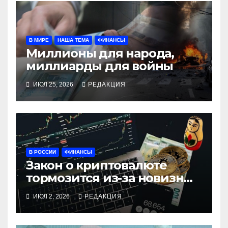
В МИРЕ
НАША ТЕМА
ФИНАНСЫ
Миллионы для народа,
миллиарды для войны
ИЮЛ 25, 2026
РЕДАКЦИЯ
В РОССИИ
ФИНАНСЫ
Закон о криптовалюте
тормозится из-за новизны
и сложности
ИЮЛ 2, 2026
РЕДАКЦИЯ