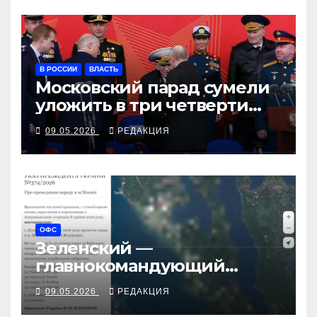
В РОССИИ
ВЛАСТЬ
Московский парад сумели
уложить в три четверти
часа
09.05.2026
РЕДАКЦИЯ
ОФС
Зеленский —
главнокомандующий
Красной площади
09.05.2026
РЕДАКЦИЯ