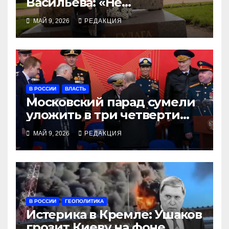
Васильева: «Не
прикрывайте свои
МАЙ 9, 2026
РЕДАКЦИЯ
преступления народной
Победой!»
В РОССИИ
ВЛАСТЬ
Московский парад сумели
уложить в три четверти
часа
МАЙ 9, 2026
РЕДАКЦИЯ
В РОССИИ
ГЕОПОЛИТИКА
Истерика в Кремле: Ушаков
грозит Киеву на фоне