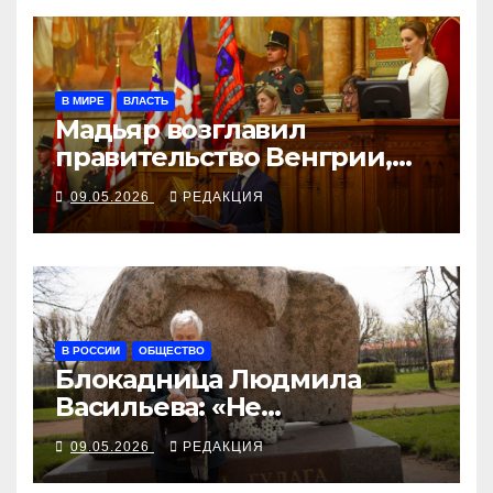
В МИРЕ
ВЛАСТЬ
Мадьяр возглавил
правительство Венгрии,
Орбан не пришёл на
09.05.2026
РЕДАКЦИЯ
заседание
В РОССИИ
ОБЩЕСТВО
Блокадница Людмила
Васильева: «Не
прикрывайте свои
09.05.2026
РЕДАКЦИЯ
преступления народной
Победой!»