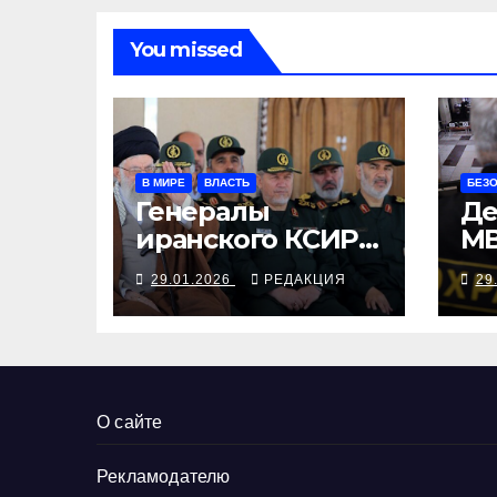
You missed
В МИРЕ
ВЛАСТЬ
БЕЗ
Генералы
Де
иранского КСИР
МВ
теряют
с 
29.01.2026
РЕДАКЦИЯ
29
туристические
Ч
возможности в
Европе — потому
что террористы
О сайте
Рекламодателю