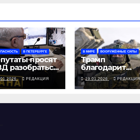
ОПАСНОСТЬ
В ПЕТЕРБУРГЕ
В МИРЕ
ВООРУЖЁННЫЕ СИЛЫ
путаты просят
Трамп
Д разобраться
благодарит
опасными
Путина за
.01.2026
РЕДАКЦИЯ
29.01.2026
РЕДАКЦИ
ОПами
обещание
неделю не
громить